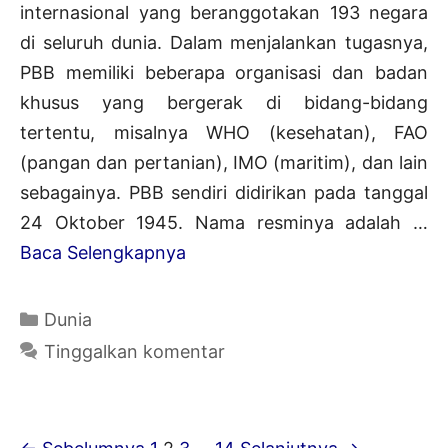
internasional yang beranggotakan 193 negara
di seluruh dunia. Dalam menjalankan tugasnya,
PBB memiliki beberapa organisasi dan badan
khusus yang bergerak di bidang-bidang
tertentu, misalnya WHO (kesehatan), FAO
(pangan dan pertanian), IMO (maritim), dan lain
sebagainya. PBB sendiri didirikan pada tanggal
24 Oktober 1945. Nama resminya adalah …
17+
Baca Selengkapnya
Organisasi
di
Kategori
Dunia
Bawah
Tinggalkan komentar
Naungan
PBB
Beserta
Navigasi