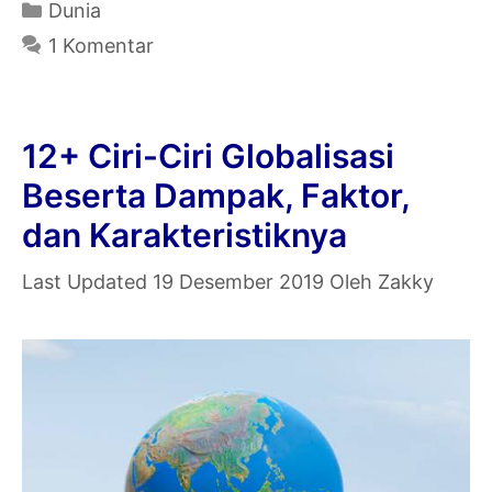
Asia
Kategori
Dunia
Barat
1 Komentar
Beserta
Ibukota
dan
12+ Ciri-Ciri Globalisasi
Keterangannya
Beserta Dampak, Faktor,
[Lengkap]
dan Karakteristiknya
19 Desember 2019
Oleh
Zakky