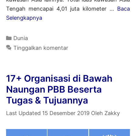
Tengah mencapai 4,01 juta kilometer …
Baca
5+
Selengkapnya
Negara
Asia
Kategori
Dunia
Tengah
Tinggalkan komentar
Beserta
Ibukota
dan
17+ Organisasi di Bawah
Keterangannya
Naungan PBB Beserta
[Lengkap]
Tugas & Tujuannya
15 Desember 2019
Oleh
Zakky