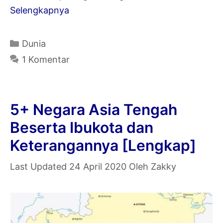
11+
Selengkapnya
Negara
Asia
Kategori
Dunia
Tenggara
1 Komentar
Beserta
Ibukota
dan
5+ Negara Asia Tengah
Keterangannya
Beserta Ibukota dan
[Lengkap]
Keterangannya [Lengkap]
24 April 2020
Oleh
Zakky