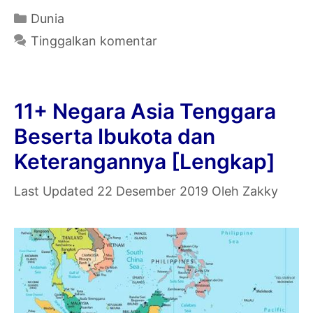
Ciri
Kategori
Dunia
Globalisas
Tinggalkan komentar
Beserta
Dampak,
Faktor,
11+ Negara Asia Tenggara
dan
Beserta Ibukota dan
Karakteri
Keterangannya [Lengkap]
22 Desember 2019
Oleh
Zakky