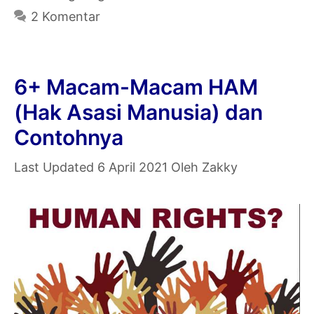
Lengkap
2 Komentar
Beserta
Hakikat
&
6+ Macam-Macam HAM
Sifat
(Hak Asasi Manusia) dan
HAM
Contohnya
(Hak
Asasi
6 April 2021
Oleh
Zakky
Manusia)