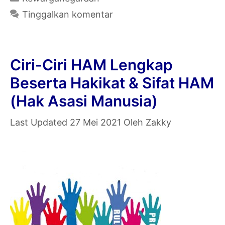
Para
Tinggalkan komentar
Ahli
dan
Secara
Ciri-Ciri HAM Lengkap
Umum
Beserta Hakikat & Sifat HAM
[Lengkap]
(Hak Asasi Manusia)
27 Mei 2021
Oleh
Zakky