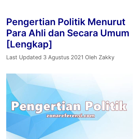
Bagi
Indonesia
Pengertian Politik Menurut
Secara
Para Ahli dan Secara Umum
Umum
[Lengkap]
3 Agustus 2021
Oleh
Zakky