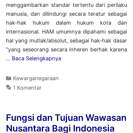
menggambarkan standar tertentu dari perilaku
manusia, dan dilindungi secara teratur sebagai
hak-hak hukum dalam hukum kota dan
internasional. HAM umumnya dipahami sebagai
hal yang mutlak/absolut, sebagai hak-hak dasar
“yang seseorang secara inheren berhak karena
Pengertian
…
Baca Selengkapnya
Hak
Asasi
Kategori
Kewarganegaraan
Manusia
1 Komentar
(HAM)
Menurut
Para
Fungsi dan Tujuan Wawasan
Ahli
Nusantara Bagi Indonesia
&