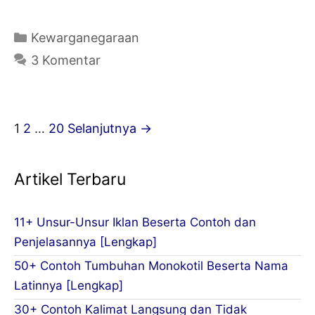
Macam-
Macam
Kategori
Kewarganegaraan
HAM
3 Komentar
(Hak
Asasi
Manusia)
Navigasi
1
2
…
20
Selanjutnya →
dan
Tulisan
Contohnya
Artikel Terbaru
11+ Unsur-Unsur Iklan Beserta Contoh dan
Penjelasannya [Lengkap]
50+ Contoh Tumbuhan Monokotil Beserta Nama
Latinnya [Lengkap]
30+ Contoh Kalimat Langsung dan Tidak