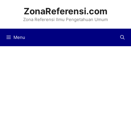
Langsung
ZonaReferensi.com
ke
Zona Referensi llmu Pengetahuan Umum
isi
Menu