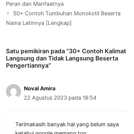
Tulisan
Peran dan Manfaatnya
50+ Contoh Tumbuhan Monokotil Beserta
Nama Latinnya [Lengkap]
Satu pemikiran pada “30+ Contoh Kalimat
Langsung dan Tidak Langsung Beserta
Pengertiannya”
Noval Amira
22 Agustus 2023 pada 18:54
Terimakasih banyak hal yang belum saya
ketahui google memang top