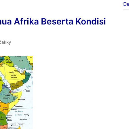
De
Beserta
Kondisi
ua Afrika Beserta Kondisi
dan
Pengaruhnya
Zakky