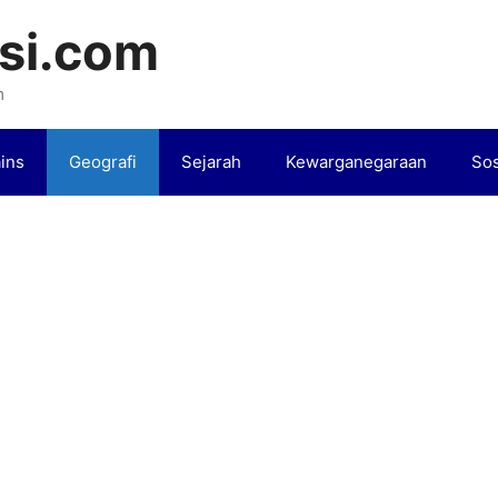
si.com
m
ins
Geografi
Sejarah
Kewarganegaraan
Sos