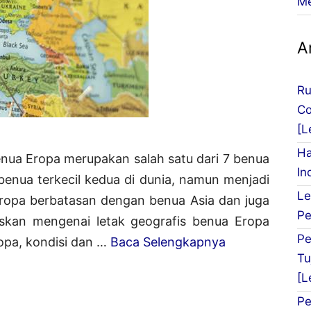
Me
Ar
Ru
Co
[L
Ha
enua Eropa merupakan salah satu dari 7 benua
In
benua terkecil kedua di dunia, namun menjadi
Le
Eropa berbatasan dengan benua Asia dan juga
Pe
elaskan mengenai letak geografis benua Eropa
Pe
Letak
opa, kondisi dan …
Baca Selengkapnya
Tu
Geografis
[L
Benua
Pe
Eropa