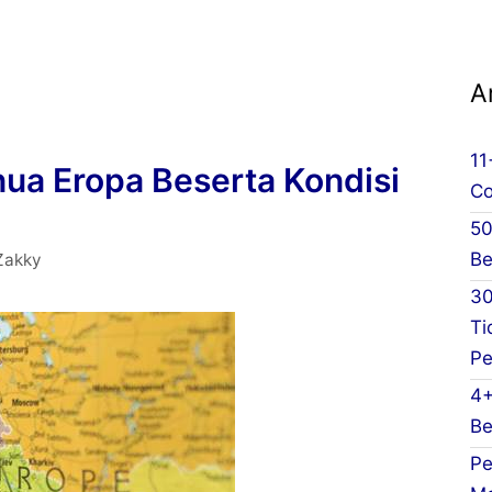
A
11
nua Eropa Beserta Kondisi
Co
50
Be
Zakky
30
Ti
Pe
4+
Be
Pe