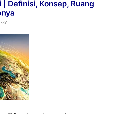
 | Definisi, Konsep, Ruang
dan
pnya
Pengaruhnya
akky