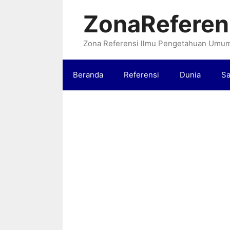
Langsung
ZonaReferen
ke
isi
Zona Referensi llmu Pengetahuan Umu
Beranda
Referensi
Dunia
Sa