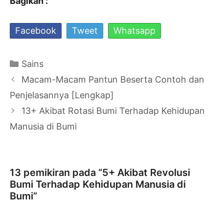
Bagikan :
Facebook
Tweet
Whatsapp
Kategori
Sains
Navigasi
Macam-Macam Pantun Beserta Contoh dan
Tulisan
Penjelasannya [Lengkap]
13+ Akibat Rotasi Bumi Terhadap Kehidupan
Manusia di Bumi
13 pemikiran pada “5+ Akibat Revolusi
Bumi Terhadap Kehidupan Manusia di
Bumi”