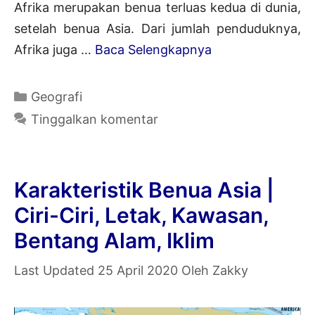
Afrika merupakan benua terluas kedua di dunia,
setelah benua Asia. Dari jumlah penduduknya,
Karakteristik
Afrika juga …
Baca Selengkapnya
Benua
Afrika
Kategori
Geografi
|
Tinggalkan komentar
Ciri-
Ciri,
Letak,
Karakteristik Benua Asia |
Kawasan,
Ciri-Ciri, Letak, Kawasan,
Bentang
Bentang Alam, Iklim
Alam,
Iklim
25 April 2020
Oleh
Zakky