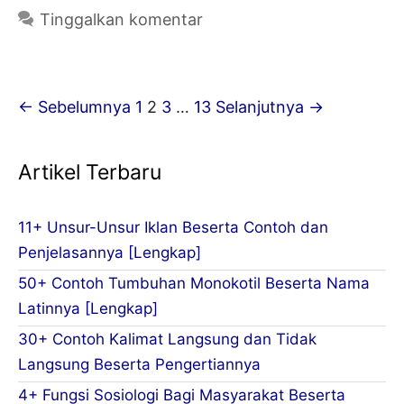
Afrika
Tinggalkan komentar
di
Sebelah
Utara,
Navigasi
← Sebelumnya
1
2
3
…
13
Selanjutnya →
Timur,
Tulisan
Barat,
Artikel Terbaru
dan
Selatan
11+ Unsur-Unsur Iklan Beserta Contoh dan
Penjelasannya [Lengkap]
50+ Contoh Tumbuhan Monokotil Beserta Nama
Latinnya [Lengkap]
30+ Contoh Kalimat Langsung dan Tidak
Langsung Beserta Pengertiannya
4+ Fungsi Sosiologi Bagi Masyarakat Beserta