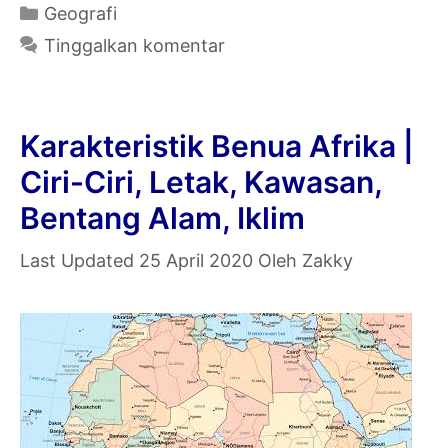
Eropa
Kategori
Geografi
|
Tinggalkan komentar
Ciri-
Ciri,
Letak,
Karakteristik Benua Afrika |
Kawasan,
Ciri-Ciri, Letak, Kawasan,
Bentang
Bentang Alam, Iklim
Alam,
Iklim
25 April 2020
Oleh
Zakky