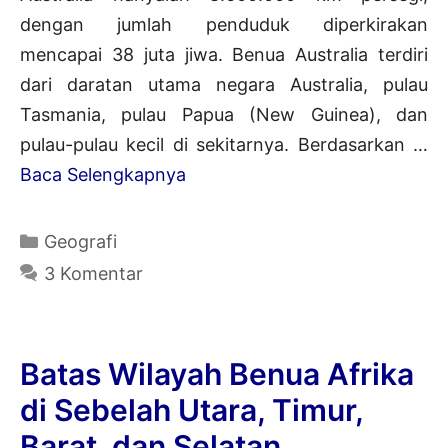
dengan jumlah penduduk diperkirakan
mencapai 38 juta jiwa. Benua Australia terdiri
dari daratan utama negara Australia, pulau
Tasmania, pulau Papua (New Guinea), dan
pulau-pulau kecil di sekitarnya. Berdasarkan …
Batas
Baca Selengkapnya
Wilayah
Benua
Kategori
Geografi
Australia
3 Komentar
di
Sebelah
Utara,
Batas Wilayah Benua Afrika
Timur,
di Sebelah Utara, Timur,
Barat,
Barat, dan Selatan
dan