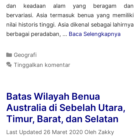
dan keadaan alam yang beragam dan
bervariasi. Asia termasuk benua yang memiliki
nilai historis tinggi. Asia dikenal sebagai lahirnya
Karakte
berbagai peradaban, …
Baca Selengkapnya
Benua
Asia
Kategori
Geografi
|
Tinggalkan komentar
Ciri-
Ciri,
Letak,
Batas Wilayah Benua
Kawasa
Australia di Sebelah Utara,
Bentan
Timur, Barat, dan Selatan
Alam,
Iklim
26 Maret 2020
Oleh
Zakky