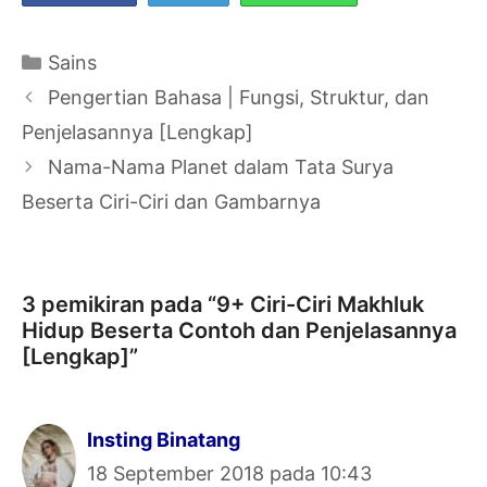
Kategori
Sains
Navigasi
Pengertian Bahasa | Fungsi, Struktur, dan
Tulisan
Penjelasannya [Lengkap]
Nama-Nama Planet dalam Tata Surya
Beserta Ciri-Ciri dan Gambarnya
3 pemikiran pada “9+ Ciri-Ciri Makhluk
Hidup Beserta Contoh dan Penjelasannya
[Lengkap]”
Insting Binatang
18 September 2018 pada 10:43