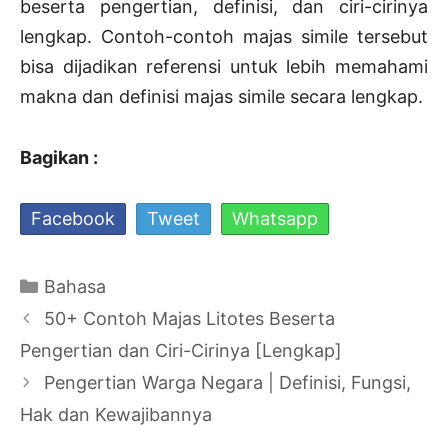
beserta pengertian, definisi, dan ciri-cirinya
lengkap. Contoh-contoh majas simile tersebut
bisa dijadikan referensi untuk lebih memahami
makna dan definisi majas simile secara lengkap.
Bagikan :
Facebook
Tweet
Whatsapp
Kategori
Bahasa
Navigasi
50+ Contoh Majas Litotes Beserta
Tulisan
Pengertian dan Ciri-Cirinya [Lengkap]
Pengertian Warga Negara | Definisi, Fungsi,
Hak dan Kewajibannya