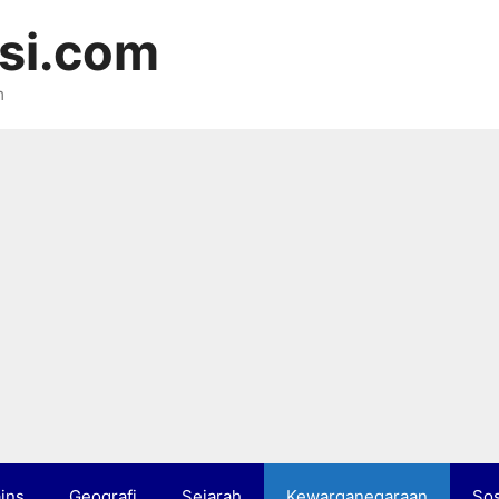
si.com
m
ins
Geografi
Sejarah
Kewarganegaraan
Sos