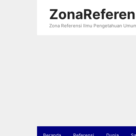
Langsung
ZonaReferen
ke
isi
Zona Referensi llmu Pengetahuan Umu
Beranda
Referensi
Dunia
Sa