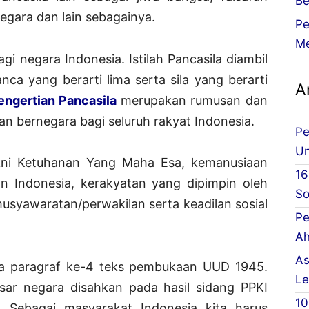
Be
egara dan lain sebagainya.
Pe
Me
agi negara Indonesia. Istilah Pancasila diambil
nca yang berarti lima serta sila yang berarti
Ar
engertian Pancasila
merupakan rumusan dan
 bernegara bagi seluruh rakyat Indonesia.
Pe
Un
yakni Ketuhanan Yang Maha Esa, kemanusiaan
16
an Indonesia, kerakyatan yang dipimpin oleh
So
usyawaratan/perwakilan serta keadilan sosial
Pe
Ah
As
ada paragraf ke-4 teks pembukaan UUD 1945.
Le
sar negara disahkan pada hasil sidang PPKI
10
 Sebagai masyarakat Indonesia kita harus