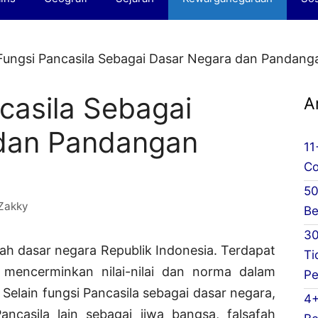
Fungsi Pancasila Sebagai Dasar Negara dan Pandang
casila Sebagai
A
dan Pandangan
11
Co
50
Zakky
Be
30
lah dasar negara Republik Indonesia. Terdapat
Ti
g mencerminkan nilai-nilai dan norma dalam
Pe
Selain fungsi Pancasila sebagai dasar negara,
4+
ncasila lain sebagai jiwa bangsa, falsafah