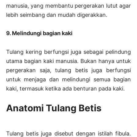
manusia, yang membantu pergerakan lutut agar
lebih seimbang dan mudah digerakkan.
9. Melindungi bagian kaki
Tulang kering berfungsi juga sebagai pelindung
utama bagian kaki manusia. Bukan hanya untuk
pergerakan saja, tulang betis juga berfungsi
untuk menjaga dan melindungi semua bagian
kaki, termasuk ketika ada benturan pada kaki.
Anatomi Tulang Betis
Tulang betis juga disebut dengan istilah fibula.