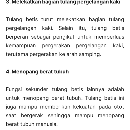
3. Melekatkan bagian tulang pergelangan kaki
Tulang betis turut melekatkan bagian tulang
pergelangan kaki. Selain itu, tulang betis
berperan sebagai pengikat untuk memperluas
kemampuan pergerakan pergelangan kaki,
terutama pergerakan ke arah samping.
4. Menopang berat tubuh
Fungsi sekunder tulang betis lainnya adalah
untuk menopang berat tubuh. Tulang betis ini
juga mampu memberikan kekuatan pada otot
saat bergerak sehingga mampu menopang
berat tubuh manusia.