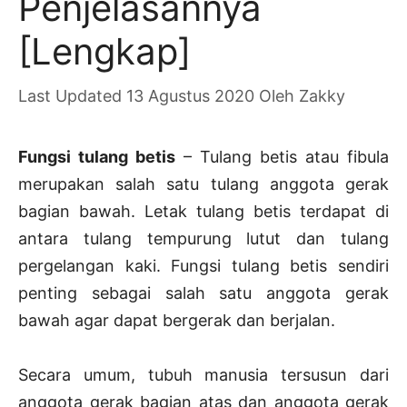
Penjelasannya
[Lengkap]
13 Agustus 2020
Oleh
Zakky
Fungsi tulang betis
– Tulang betis atau fibula
merupakan salah satu tulang anggota gerak
bagian bawah. Letak tulang betis terdapat di
antara tulang tempurung lutut dan tulang
pergelangan kaki. Fungsi tulang betis sendiri
penting sebagai salah satu anggota gerak
bawah agar dapat bergerak dan berjalan.
Secara umum, tubuh manusia tersusun dari
anggota gerak bagian atas dan anggota gerak