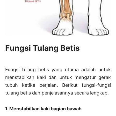
Fungsi Tulang Betis
Fungsi tulang betis yang utama adalah untuk
menstabilkan kaki dan untuk mengatur gerak
tubuh ketika berjalan. Berikut fungsi-fungsi
tulang betis dan penjelasannya secara lengkap.
1. Menstabilkan kaki bagian bawah