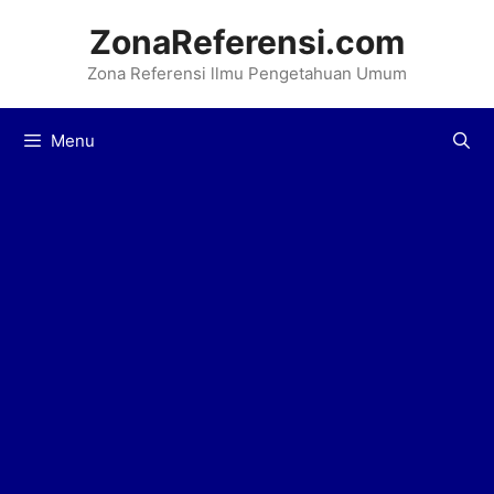
Langsung
ZonaReferensi.com
ke
Zona Referensi llmu Pengetahuan Umum
isi
Menu