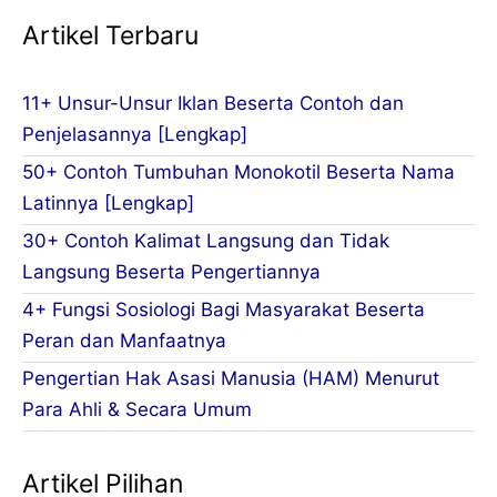
Artikel Terbaru
11+ Unsur-Unsur Iklan Beserta Contoh dan
Penjelasannya [Lengkap]
50+ Contoh Tumbuhan Monokotil Beserta Nama
Latinnya [Lengkap]
30+ Contoh Kalimat Langsung dan Tidak
Langsung Beserta Pengertiannya
4+ Fungsi Sosiologi Bagi Masyarakat Beserta
Peran dan Manfaatnya
Pengertian Hak Asasi Manusia (HAM) Menurut
Para Ahli & Secara Umum
Artikel Pilihan