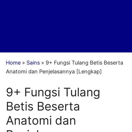
Home
»
Sains
»
9+ Fungsi Tulang Betis Beserta
Anatomi dan Penjelasannya [Lengkap]
9+ Fungsi Tulang
Betis Beserta
Anatomi dan