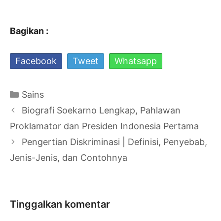
Bagikan :
Facebook
Tweet
Whatsapp
Kategori
Sains
Navigasi
Biografi Soekarno Lengkap, Pahlawan
Tulisan
Proklamator dan Presiden Indonesia Pertama
Pengertian Diskriminasi | Definisi, Penyebab,
Jenis-Jenis, dan Contohnya
Tinggalkan komentar