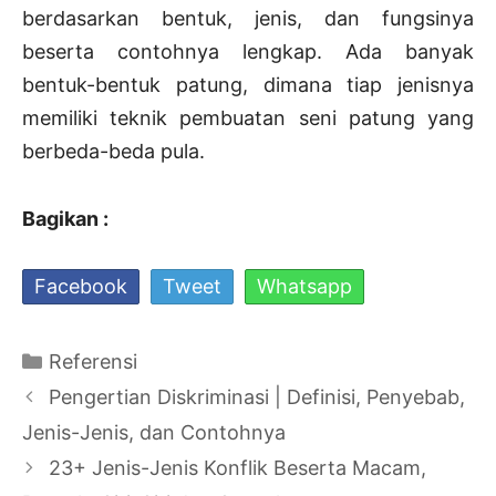
berdasarkan bentuk, jenis, dan fungsinya
beserta contohnya lengkap. Ada banyak
bentuk-bentuk patung, dimana tiap jenisnya
memiliki teknik pembuatan seni patung yang
berbeda-beda pula.
Bagikan :
Facebook
Tweet
Whatsapp
Kategori
Referensi
Navigasi
Pengertian Diskriminasi | Definisi, Penyebab,
Tulisan
Jenis-Jenis, dan Contohnya
23+ Jenis-Jenis Konflik Beserta Macam,