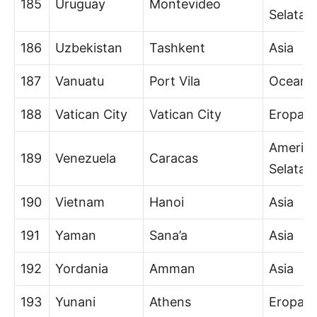
185
Uruguay
Montevideo
Selatan
186
Uzbekistan
Tashkent
Asia
187
Vanuatu
Port Vila
Oceani
188
Vatican City
Vatican City
Eropa
Amerik
189
Venezuela
Caracas
Selatan
190
Vietnam
Hanoi
Asia
191
Yaman
Sana’a
Asia
192
Yordania
Amman
Asia
193
Yunani
Athens
Eropa