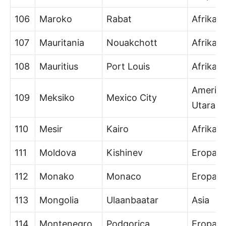
106
Maroko
Rabat
Afrika
107
Mauritania
Nouakchott
Afrika
108
Mauritius
Port Louis
Afrika
Amerik
109
Meksiko
Mexico City
Utara
110
Mesir
Kairo
Afrika
111
Moldova
Kishinev
Eropa
112
Monako
Monaco
Eropa
113
Mongolia
Ulaanbaatar
Asia
114
Montenegro
Podgorica
Eropa