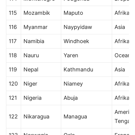
115
Mozambik
Maputo
Afrika
116
Myanmar
Naypyidaw
Asia
117
Namibia
Windhoek
Afrika
118
Nauru
Yaren
Oceani
119
Nepal
Kathmandu
Asia
120
Niger
Niamey
Afrika
121
Nigeria
Abuja
Afrika
Amerik
122
Nikaragua
Managua
Tengah