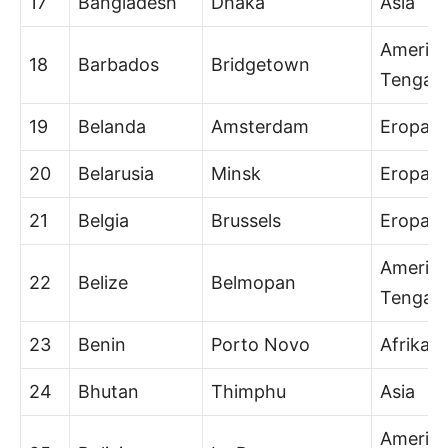
17
Bangladesh
Dhaka
Asia
Amerik
18
Barbados
Bridgetown
Tengah
19
Belanda
Amsterdam
Eropa
20
Belarusia
Minsk
Eropa
21
Belgia
Brussels
Eropa
Amerik
22
Belize
Belmopan
Tengah
23
Benin
Porto Novo
Afrika
24
Bhutan
Thimphu
Asia
Amerik