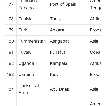
Trinidad &
Amerik
177
Port of Spain
Tobago
Tengah
178
Tunisia
Tunis
Afrika
179
Turki
Ankara
Eropa/A
180
Turkmenistan
Ashgabat
Asia
181
Tuvalu
Funafuti
Oceani
182
Uganda
Kampala
Afrika
183
Ukraina
Kiev
Eropa
Uni Emirat
184
Abu Dhabi
Asia
Arab
Amerik