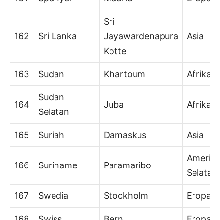
Sri
162
Sri Lanka
Jayawardenapura
Asia
Kotte
163
Sudan
Khartoum
Afrika
Sudan
164
Juba
Afrika
Selatan
165
Suriah
Damaskus
Asia
Amerik
166
Suriname
Paramaribo
Selatan
167
Swedia
Stockholm
Eropa
168
Swiss
Bern
Eropa