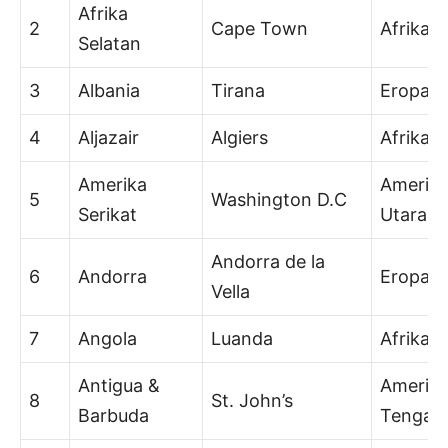
Afrika
2
Cape Town
Afrika
Selatan
3
Albania
Tirana
Eropa
4
Aljazair
Algiers
Afrika
Amerika
Amerik
5
Washington D.C
Serikat
Utara
Andorra de la
6
Andorra
Eropa
Vella
7
Angola
Luanda
Afrika
Antigua &
Amerik
8
St. John’s
Barbuda
Tengah