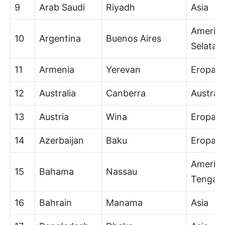
9
Arab Saudi
Riyadh
Asia
Amerik
10
Argentina
Buenos Aires
Selatan
11
Armenia
Yerevan
Eropa
12
Australia
Canberra
Australi
13
Austria
Wina
Eropa
14
Azerbaijan
Baku
Eropa/A
Amerik
15
Bahama
Nassau
Tengah
16
Bahrain
Manama
Asia