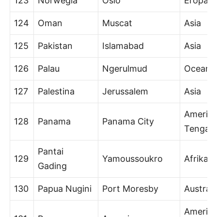
123
Norwegia
Oslo
Eropa
124
Oman
Muscat
Asia
125
Pakistan
Islamabad
Asia
126
Palau
Ngerulmud
Oceani
127
Palestina
Jerussalem
Asia
Amerik
128
Panama
Panama City
Tengah
Pantai
129
Yamoussoukro
Afrika
Gading
130
Papua Nugini
Port Moresby
Australi
Amerik