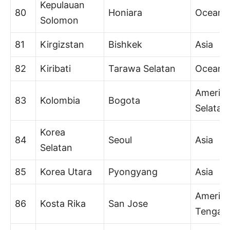
Kepulauan
80
Honiara
Oceani
Solomon
81
Kirgizstan
Bishkek
Asia
82
Kiribati
Tarawa Selatan
Oceani
Amerik
83
Kolombia
Bogota
Selatan
Korea
84
Seoul
Asia
Selatan
85
Korea Utara
Pyongyang
Asia
Amerik
86
Kosta Rika
San Jose
Tengah