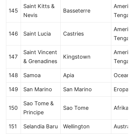
Saint Kitts &
Amerik
145
Basseterre
Nevis
Tengah
Amerik
146
Saint Lucia
Castries
Tengah
Saint Vincent
Amerik
147
Kingstown
& Grenadines
Tengah
148
Samoa
Apia
Oceani
149
San Marino
San Marino
Eropa
Sao Tome &
150
Sao Tome
Afrika
Principe
151
Selandia Baru
Wellington
Australi