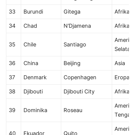
33
Burundi
Gitega
Afrika
34
Chad
N’Djamena
Afrika
Amerik
35
Chile
Santiago
Selatan
36
China
Beijing
Asia
37
Denmark
Copenhagen
Eropa
38
Djibouti
Djibouti City
Afrika
Amerik
39
Dominika
Roseau
Tengah
Amerik
40
Ekuador
Quito