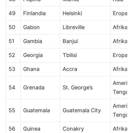
49
Finlandia
Helsinki
Eropa
50
Gabon
Libreville
Afrika
51
Gambia
Banjul
Afrika
52
Georgia
Tbilisi
Eropa/A
53
Ghana
Accra
Afrika
Amerik
54
Grenada
St. George’s
Tengah
Amerik
55
Guatemala
Guatemala City
Tengah
56
Guinea
Conakry
Afrika