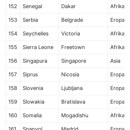
152
Senegal
Dakar
Afrika
153
Serbia
Belgrade
Eropa
154
Seychelles
Victoria
Afrika
155
Sierra Leone
Freetown
Afrika
156
Singapura
Singapore
Asia
157
Siprus
Nicosia
Eropa/A
158
Slovenia
Ljubljana
Eropa
159
Slowakia
Bratislava
Eropa
160
Somalia
Mogadishu
Afrika
161
Spanyol
Madrid
Eropa