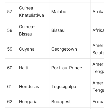
Guinea
57
Malabo
Afrika
Khatulistiwa
Guinea-
58
Bissau
Afrika
Bissau
Amerik
59
Guyana
Georgetown
Selatan
Amerik
60
Haiti
Port-au-Prince
Tengah
Amerik
61
Honduras
Tegucigalpa
Tengah
62
Hungaria
Budapest
Eropa