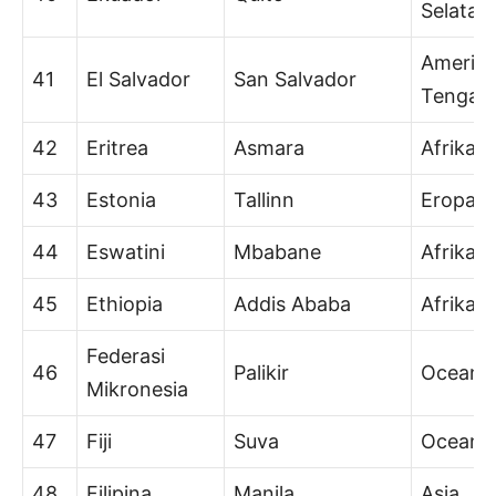
Selatan
Amerik
41
El Salvador
San Salvador
Tengah
42
Eritrea
Asmara
Afrika
43
Estonia
Tallinn
Eropa
44
Eswatini
Mbabane
Afrika
45
Ethiopia
Addis Ababa
Afrika
Federasi
46
Palikir
Oceani
Mikronesia
47
Fiji
Suva
Oceani
48
Filipina
Manila
Asia