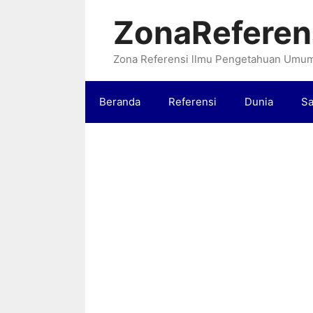
Langsung
ZonaReferen
ke
isi
Zona Referensi llmu Pengetahuan Umu
Beranda
Referensi
Dunia
Sa