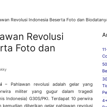
wan Revolusi Indonesia Beserta Foto dan Biodatany
awan Revolusi
A
rta Foto dan
11
Co
50
akky
Be
30
usi
– Pahlawan revolusi adalah gelar yang
Ti
rwira militer yang gugur dalam tragedi
Pe
is Indonesia) G30S/PKI. Terdapat 10 perwira
4+
n kemudian diberikan gelar pahlawan revolusi