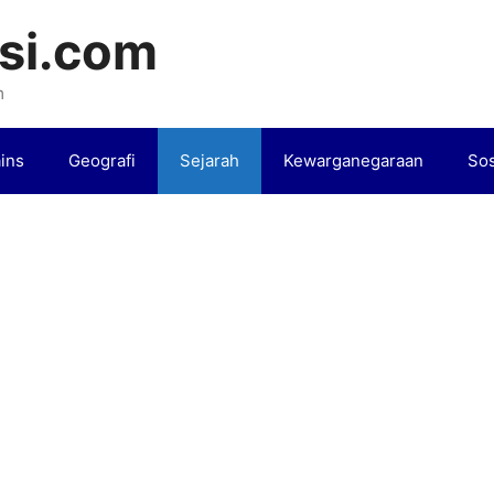
si.com
m
ins
Geografi
Sejarah
Kewarganegaraan
Sos