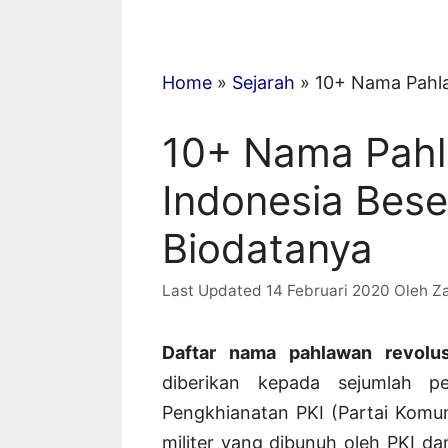
Home
»
Sejarah
»
10+ Nama Pahla
10+ Nama Pahl
Indonesia Bese
Biodatanya
14 Februari 2020
Oleh
Z
Daftar nama pahlawan revol
diberikan kepada sejumlah pe
Pengkhianatan PKI (Partai Komun
militer yang dibunuh oleh PKI da