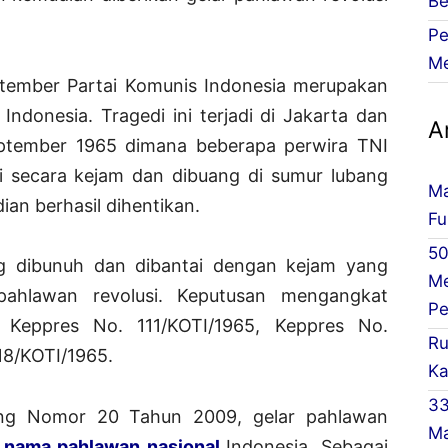
Be
Pe
Me
tember Partai Komunis Indonesia merupakan
Indonesia. Tragedi ini terjadi di Jakarta dan
Ar
ptember 1965 dimana beberapa perwira TNI
ai secara kejam dan dibuang di sumur lubang
Ma
an berhasil dihentikan.
Fu
50
ng dibunuh dan dibantai dengan kejam yang
Me
pahlawan revolusi. Keputusan mengangkat
Pe
n Keppres No. 111/KOTI/1965, Keppres No.
Ru
18/KOTI/1965.
Ka
33
ng Nomor 20 Tahun 2009, gelar pahlawan
Ma
r
nama pahlawan nasional
Indonesia. Sebagai