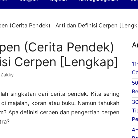
en (Cerita Pendek) | Arti dan Definisi Cerpen [Lengk
pen (Cerita Pendek)
A
nisi Cerpen [Lengkap]
11
Co
h
Zakky
50
Be
ah singkatan dari cerita pendek. Kita sering
30
i majalah, koran atau buku. Namun tahukah
Ti
m? Apa definisi cerpen dan pengertian cerpen
Pe
tra?
4+