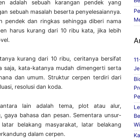
Be
en adalah sebuah karangan pendek yang
Pe
an sebuah masalah beserta penyelesaiannya.
Me
h pendek dan ringkas sehingga diberi nama
en harus kurang dari 10 ribu kata, jika lebih
Ar
vel.
tanya kurang dari 10 ribu, ceritanya bersifat
11
ita saja, kata-katanya mudah dimengerti serta
Je
na dan umum. Struktur cerpen terdiri dari
Bi
luasi, resolusi dan koda.
Pr
Pe
 antara lain adalah tema, plot atau alur,
Le
g, gaya bahasa dan pesan. Sementara unsur-
Be
 latar belakang masyarakat, latar belakang
Wi
 terkandung dalam cerpen.
Ka