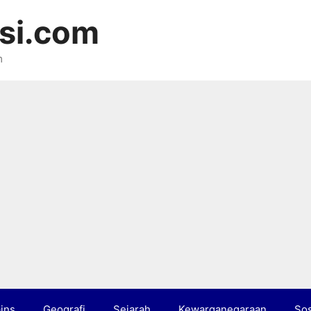
si.com
m
ins
Geografi
Sejarah
Kewarganegaraan
Sos