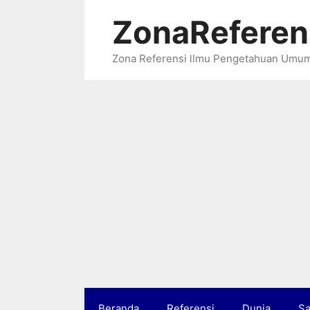
Langsung
ZonaReferen
ke
isi
Zona Referensi llmu Pengetahuan Umu
Beranda
Referensi
Dunia
Sa