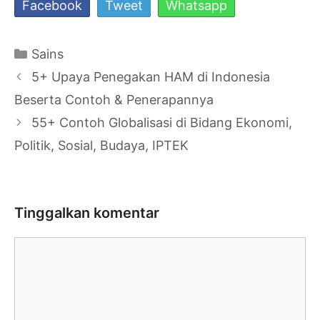
Facebook
Tweet
Whatsapp
Kategori
Sains
Navigasi
5+ Upaya Penegakan HAM di Indonesia
Tulisan
Beserta Contoh & Penerapannya
55+ Contoh Globalisasi di Bidang Ekonomi,
Politik, Sosial, Budaya, IPTEK
Tinggalkan komentar
Komentar