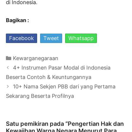
di Indonesia.
Bagikan :
Facebook
Tweet
Whatsapp
Kategori
Kewarganegaraan
Navigasi
4+ Instrumen Pasar Modal di Indonesia
Tulisan
Beserta Contoh & Keuntungannya
10+ Nama Sekjen PBB dari yang Pertama
Sekarang Beserta Profilnya
Satu pemikiran pada “Pengertian Hak dan
Kewajiban Warga Negara Menurut Para