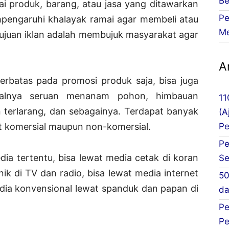
Be
ai produk, barang, atau jasa yang ditawarkan
Pe
mpengaruhi khalayak ramai agar membeli atau
Me
ujuan iklan adalah membujuk masyarakat agar
Ar
terbatas pada promosi produk saja, bisa juga
isalnya seruan menanam pohon, himbauan
11
 terlarang, dan sebagainya. Terdapat banyak
(A
Pe
ifat komersial maupun non-komersial.
Pe
dia tertentu, bisa lewat media cetak di koran
Se
ik di TV dan radio, bisa lewat media internet
50
edia konvensional lewat spanduk dan papan di
da
Pe
Pe