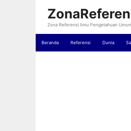
Langsung
ZonaReferen
ke
isi
Zona Referensi llmu Pengetahuan Umu
Beranda
Referensi
Dunia
Sa