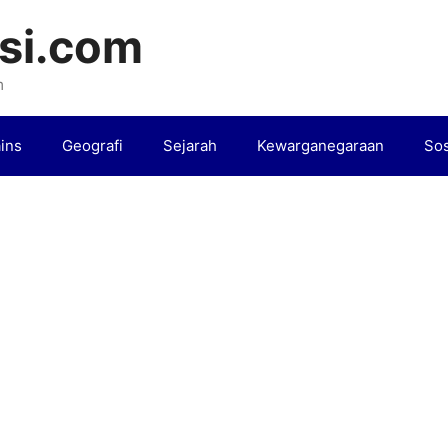
si.com
m
ins
Geografi
Sejarah
Kewarganegaraan
Sos