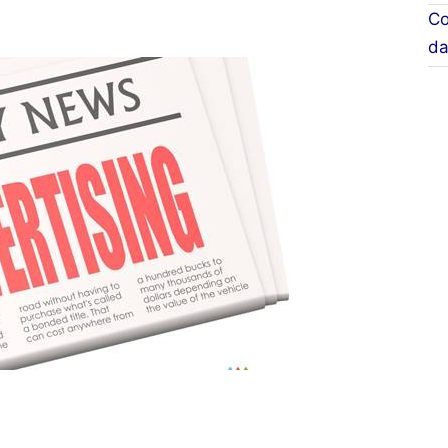
Co
da