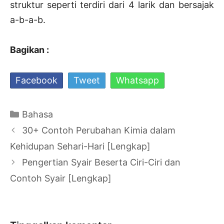
struktur seperti terdiri dari 4 larik dan bersajak
a-b-a-b.
Bagikan :
Facebook
Tweet
Whatsapp
Kategori
Bahasa
Navigasi
30+ Contoh Perubahan Kimia dalam
Tulisan
Kehidupan Sehari-Hari [Lengkap]
Pengertian Syair Beserta Ciri-Ciri dan
Contoh Syair [Lengkap]