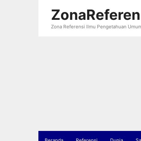
Langsung
ZonaReferen
ke
isi
Zona Referensi llmu Pengetahuan Umu
Beranda
Referensi
Dunia
Sa