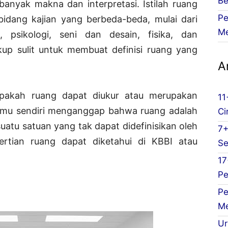
Be
anyak makna dan interpretasi. Istilah ruang
Pe
bidang kajian yang berbeda-beda, mulai dari
Me
i, psikologi, seni dan desain, fisika, dan
kup sulit untuk membuat definisi ruang yang
Ar
pakah ruang dapat diukur atau merupakan
11
 Ilmu sendiri menganggap bahwa ruang adalah
Ci
uatu satuan yang tak dapat didefinisikan oleh
7+
ertian ruang dapat diketahui di KBBI atau
Se
17
Pe
Pe
Me
Ur