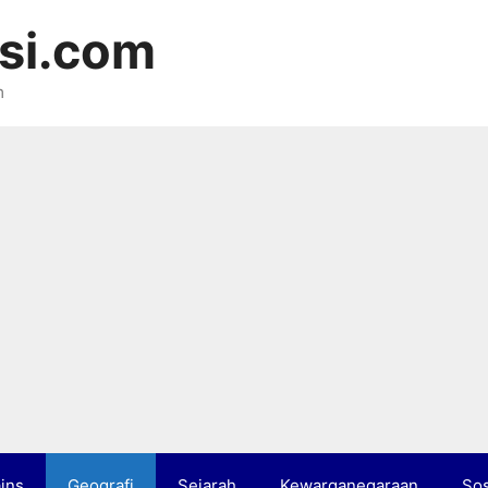
si.com
m
ins
Geografi
Sejarah
Kewarganegaraan
Sos