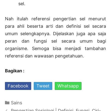
sel.
Nah itulah referensi pengertian sel menurut
para ahli beserta arti dan definisi sel secara
umum selengkapnya. Dijelaskan juga apa saja
peran dan fungsi sel secara umum bagi
organisme. Semoga bisa menjadi tambahan
referensi dan wawasan pengetahuan.
Bagikan :
Facebook
Tweet
Whatsapp
Kategori
Sains
Navigasi
Pengertian Sosiologi | Definisi, Fungsi, Ciri-