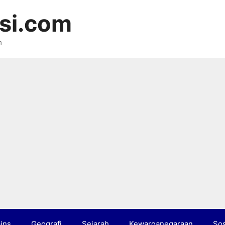
si.com
m
ins
Geografi
Sejarah
Kewarganegaraan
Sos