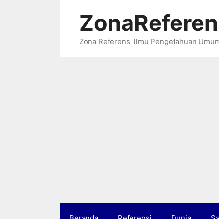
Langsung
ZonaReferen
ke
isi
Zona Referensi llmu Pengetahuan Umu
Beranda
Referensi
Dunia
Sa