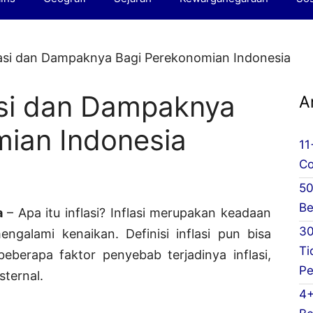
asi dan Dampaknya Bagi Perekonomian Indonesia
asi dan Dampaknya
A
mian Indonesia
11
Co
50
Be
a
– Apa itu inflasi? Inflasi merupakan keadaan
30
alami kenaikan. Definisi inflasi pun bisa
Ti
beberapa faktor penyebab terjadinya inflasi,
Pe
sternal.
4+