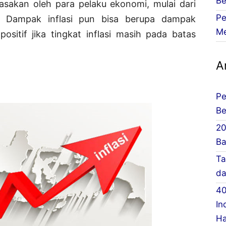
Be
irasakan oleh para pelaku ekonomi, mulai dari
Pe
. Dampak inflasi pun bisa berupa dampak
Me
ositif jika tingkat inflasi masih pada batas
Ar
Pe
Be
2
Ba
Ta
da
40
In
Ha