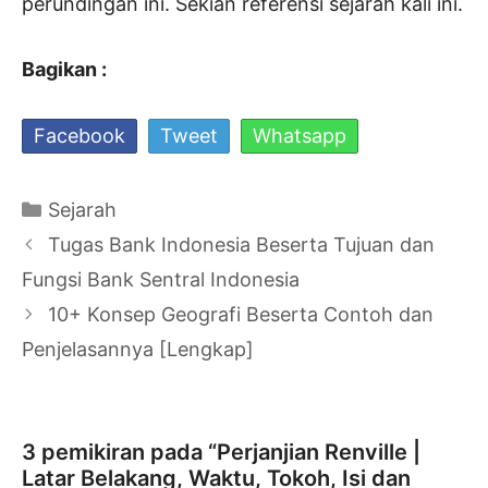
perundingan ini. Sekian referensi sejarah kali ini.
Bagikan :
Facebook
Tweet
Whatsapp
Kategori
Sejarah
Navigasi
Tugas Bank Indonesia Beserta Tujuan dan
Tulisan
Fungsi Bank Sentral Indonesia
10+ Konsep Geografi Beserta Contoh dan
Penjelasannya [Lengkap]
3 pemikiran pada “Perjanjian Renville |
Latar Belakang, Waktu, Tokoh, Isi dan