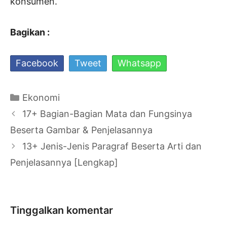
konsumen.
Bagikan :
Facebook
Tweet
Whatsapp
Kategori
Ekonomi
Navigasi
17+ Bagian-Bagian Mata dan Fungsinya
Tulisan
Beserta Gambar & Penjelasannya
13+ Jenis-Jenis Paragraf Beserta Arti dan
Penjelasannya [Lengkap]
Tinggalkan komentar