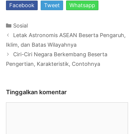
Facebook
Tweet
Whatsapp
Kategori
Sosial
Navigasi
Letak Astronomis ASEAN Beserta Pengaruh,
Tulisan
Iklim, dan Batas Wilayahnya
Ciri-Ciri Negara Berkembang Beserta
Pengertian, Karakteristik, Contohnya
Tinggalkan komentar
Komentar