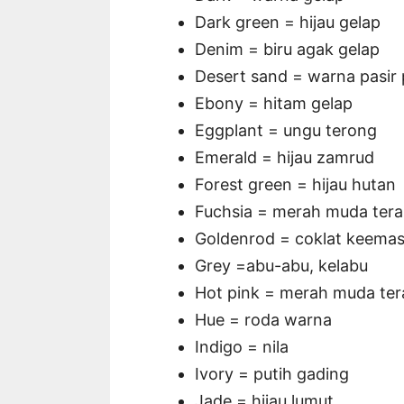
Dark green = hijau gelap
Denim = biru agak gelap
Desert sand = warna pasir 
Ebony = hitam gelap
Eggplant = ungu terong
Emerald = hijau zamrud
Forest green = hijau hutan
Fuchsia = merah muda ter
Goldenrod = coklat keema
Grey =abu-abu, kelabu
Hot pink = merah muda te
Hue = roda warna
Indigo = nila
Ivory = putih gading
Jade = hijau lumut