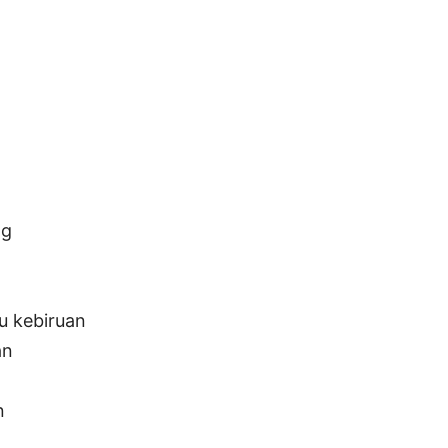
ng
au kebiruan
an
n