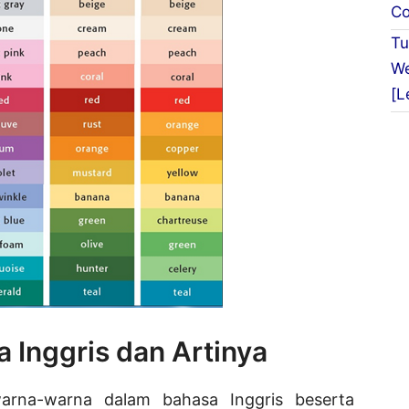
Co
Tu
We
[L
 Inggris dan Artinya
arna-warna dalam bahasa Inggris beserta