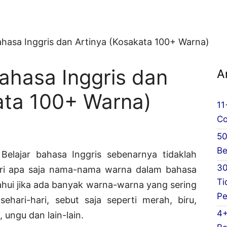
hasa Inggris dan Artinya (Kosakata 100+ Warna)
ahasa Inggris dan
A
ata 100+ Warna)
11
Co
50
Be
 Belajar bahasa Inggris sebenarnya tidaklah
30
elajari apa saja nama-nama warna dalam bahasa
Ti
tahui jika ada banyak warna-warna yang sering
Pe
ehari-hari, sebut saja seperti merah, biru,
4+
, ungu dan lain-lain.