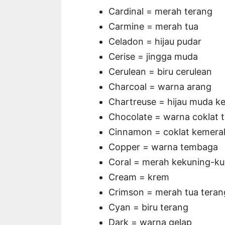
Cardinal = merah terang
Carmine = merah tua
Celadon = hijau pudar
Cerise = jingga muda
Cerulean = biru cerulean
Charcoal = warna arang
Chartreuse = hijau muda k
Chocolate = warna coklat 
Cinnamon = coklat kemera
Copper = warna tembaga
Coral = merah kekuning-k
Cream = krem
Crimson = merah tua teran
Cyan = biru terang
Dark = warna gelap