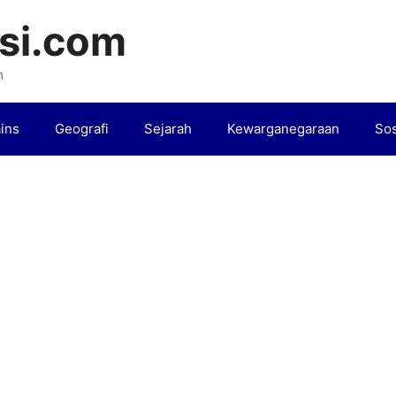
si.com
m
ins
Geografi
Sejarah
Kewarganegaraan
Sos