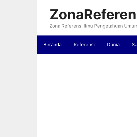
Langsung
ZonaReferen
ke
isi
Zona Referensi llmu Pengetahuan Umu
Beranda
Referensi
Dunia
Sa