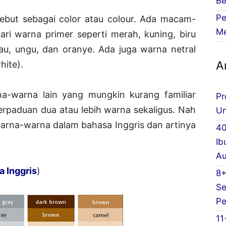
Be
Pe
sebut sebagai color atau colour. Ada macam-
Me
ri warna primer seperti merah, kuning, biru
jau, ungu, dan oranye. Ada juga warna netral
Ar
hite).
na-warna lain yang mungkin kurang familiar
Pr
rpaduan dua atau lebih warna sekaligus. Nah
Un
 warna-warna dalam bahasa Inggris dan artinya
40
Ib
Au
a Inggris
)
8+
Se
Pe
11