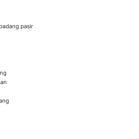
padang pasir
ang
san
rang