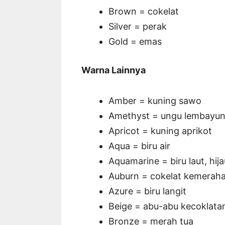
Brown = cokelat
Silver = perak
Gold = emas
Warna Lainnya
Amber = kuning sawo
Amethyst = ungu lembayu
Apricot = kuning aprikot
Aqua = biru air
Aquamarine = biru laut, hij
Auburn = cokelat kemerah
Azure = biru langit
Beige = abu-abu kecoklata
Bronze = merah tua