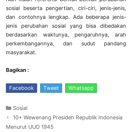
sosial beserta pengertian, ciri-ciri, jenis-jenis,
dan contohnya lengkap. Ada beberapa jenis-
jenis perubahan sosial yang bisa dibedakan
berdasarkan waktunya, pengaruhnya, arah
perkembangannya, dan sudut pandang
masyarakat.
Bagikan :
Facebook
Tweet
Whatsapp
Kategori
Sosial
Navigasi
10+ Wewenang Presiden Republik Indonesia
Tulisan
Menurut UUD 1945