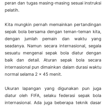
peran dan tugas masing-masing sesuai instruksi
pelatih.
Kita mungkin pernah memainkan pertandingan
sepak bola bersama dengan teman-teman kita,
dengan jumlah pemain dan waktu yang
seadanya. Namun secara internasional, segala
sesuatu mengenai sepak bola diatur dengan
baik dan detail. Aturan sepak bola secara
internasional pun dimainkan dalam durasi waktu
normal selama 2 x 45 menit.
Ukuran lapangan yang digunakan pun juga
diatur oleh FIFA, selaku federasi sepak bola
internasional. Ada juga beberapa teknik dasar