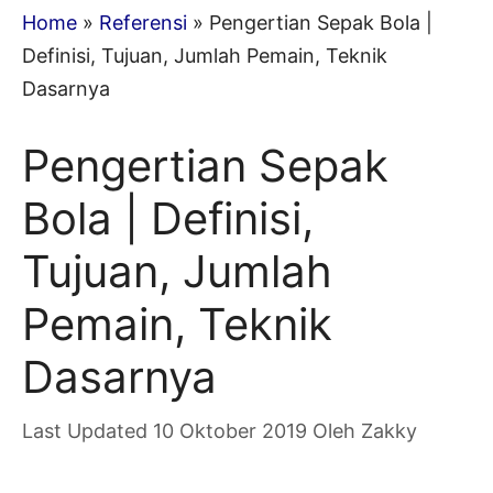
Home
»
Referensi
»
Pengertian Sepak Bola |
Definisi, Tujuan, Jumlah Pemain, Teknik
Dasarnya
Pengertian Sepak
Bola | Definisi,
Tujuan, Jumlah
Pemain, Teknik
Dasarnya
10 Oktober 2019
Oleh
Zakky