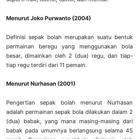
Menurut Joko Purwanto (2004)
Definisi sepak bolah merupakan suatu bentuk
permainan beregu yang menggunakan bola
besar, dimainkan oleh 2 (dua) regu, dan tiap-
tiap regu terdiri dari 11 pemain.
Menurut Nurhasan (2001)
Pengertian sepak bolah menurut Nurhasan
adalah permainan sepak bola dilakukan dalam 2
(dua) babak, yang mana masing-masing dari
babak pada umumnya berlangsung selama 45