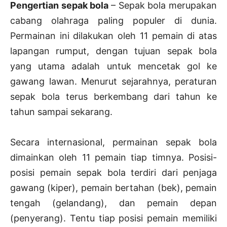
Pengertian sepak bola
– Sepak bola merupakan
cabang olahraga paling populer di dunia.
Permainan ini dilakukan oleh 11 pemain di atas
lapangan rumput, dengan tujuan sepak bola
yang utama adalah untuk mencetak gol ke
gawang lawan. Menurut sejarahnya, peraturan
sepak bola terus berkembang dari tahun ke
tahun sampai sekarang.
Secara internasional, permainan sepak bola
dimainkan oleh 11 pemain tiap timnya. Posisi-
posisi pemain sepak bola terdiri dari penjaga
gawang (kiper), pemain bertahan (bek), pemain
tengah (gelandang), dan pemain depan
(penyerang). Tentu tiap posisi pemain memiliki