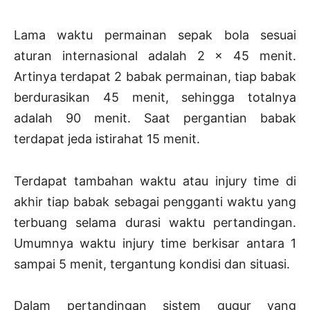
Lama waktu permainan sepak bola sesuai
aturan internasional adalah 2 x 45 menit.
Artinya terdapat 2 babak permainan, tiap babak
berdurasikan 45 menit, sehingga totalnya
adalah 90 menit. Saat pergantian babak
terdapat jeda istirahat 15 menit.
Terdapat tambahan waktu atau injury time di
akhir tiap babak sebagai pengganti waktu yang
terbuang selama durasi waktu pertandingan.
Umumnya waktu injury time berkisar antara 1
sampai 5 menit, tergantung kondisi dan situasi.
Dalam pertandingan sistem gugur yang