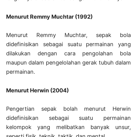
Menurut Remmy Muchtar (1992)
Menurut Remmy Muchtar, sepak bola
didefinisikan sebagai suatu permainan yang
dilakukan dengan cara pengolahan bola
maupun dalam pengelolahan gerak tubuh dalam
permainan.
Menurut Herwin (2004)
Pengertian sepak bolah menurut Herwin
didefinisikan sebagai suatu permainan
kelompok yang melibatkan banyak unsur,
seperti fisik, teknik, taktik, dan mental.