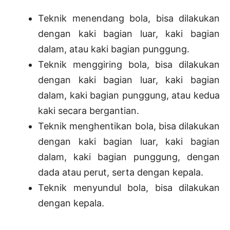
Teknik menendang bola, bisa dilakukan
dengan kaki bagian luar, kaki bagian
dalam, atau kaki bagian punggung.
Teknik menggiring bola, bisa dilakukan
dengan kaki bagian luar, kaki bagian
dalam, kaki bagian punggung, atau kedua
kaki secara bergantian.
Teknik menghentikan bola, bisa dilakukan
dengan kaki bagian luar, kaki bagian
dalam, kaki bagian punggung, dengan
dada atau perut, serta dengan kepala.
Teknik menyundul bola, bisa dilakukan
dengan kepala.