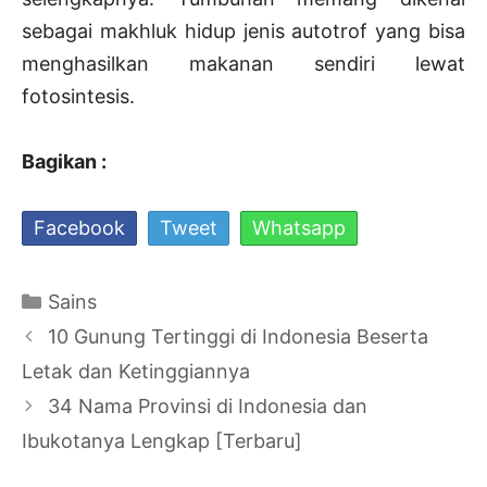
sebagai makhluk hidup jenis autotrof yang bisa
menghasilkan makanan sendiri lewat
fotosintesis.
Bagikan :
Facebook
Tweet
Whatsapp
Kategori
Sains
Navigasi
10 Gunung Tertinggi di Indonesia Beserta
Tulisan
Letak dan Ketinggiannya
34 Nama Provinsi di Indonesia dan
Ibukotanya Lengkap [Terbaru]