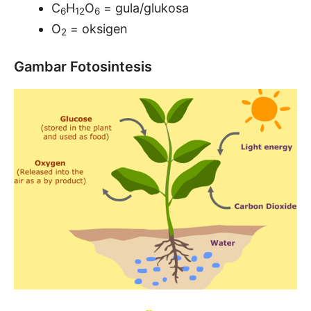
C
H
O
= gula/glukosa
6
12
6
O
= oksigen
2
Gambar Fotosintesis