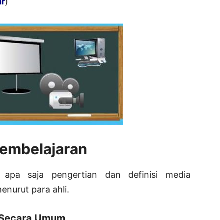
ar
)
Pembelajaran
 apa saja pengertian dan definisi media
nurut para ahli.
n Secara Umum