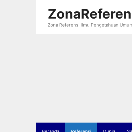
Langsung
ZonaReferen
ke
isi
Zona Referensi llmu Pengetahuan Umu
Beranda
Referensi
Dunia
Sa