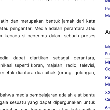
Be
Pe
Me
 latin dan merupakan bentuk jamak dari kata
 atau pengantar. Media adalah perantara atau
Ar
im kepada si penerima dalam sebuah proses
Ma
Fu
ia dapat diartikan sebagai perantara,
M
kasi seperti koran, majalah, radio, televisi,
Co
terletak diantara dua pihak (orang, golongan,
Pe
Me
33
n bahwa media pembelajaran adalah alat bantu
Ci
segala sesuatu yang dapat dipergunakan untuk
6+
 perhatian dan kemampuan atau ketrampilan