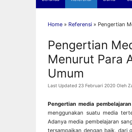
Home
»
Referensi
»
Pengertian M
Pengertian Me
Menurut Para A
Umum
23 Februari 2020
Oleh
Z
Pengertian media pembelajara
menggunakan suatu media terten
Adanya media pembelajaran sanga
tersampaikan dengan baik, dari g