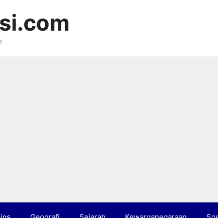
si.com
m
ins
Geografi
Sejarah
Kewarganegaraan
Sos