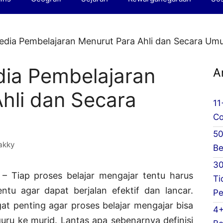
edia Pembelajaran Menurut Para Ahli dan Secara U
dia Pembelajaran
A
hli dan Secara
11
Co
50
akky
Be
30
n
– Tiap proses belajar mengajar tentu harus
Ti
tu agar dapat berjalan efektif dan lancar.
Pe
t penting agar proses belajar mengajar bisa
4+
uru ke murid. Lantas apa sebenarnya definisi