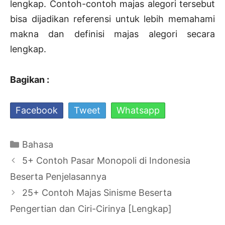
lengkap. Contoh-contoh majas alegori tersebut
bisa dijadikan referensi untuk lebih memahami
makna dan definisi majas alegori secara
lengkap.
Bagikan :
Facebook
Tweet
Whatsapp
Kategori
Bahasa
Navigasi
5+ Contoh Pasar Monopoli di Indonesia
Tulisan
Beserta Penjelasannya
25+ Contoh Majas Sinisme Beserta
Pengertian dan Ciri-Cirinya [Lengkap]