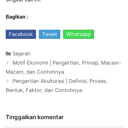
Bagikan :
Facebook
Tweet
Whatsapp
Kategori
Sejarah
Navigasi
Motif Ekonomi | Pengertian, Prinsip, Macam-
Tulisan
Macam, dan Contohnya
Pengertian Akulturasi | Definisi, Proses,
Bentuk, Faktor, dan Contohnya
Tinggalkan komentar