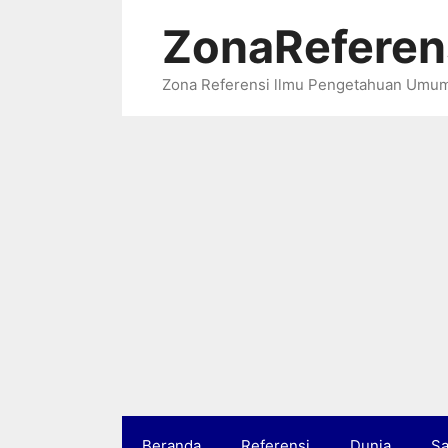
Langsung
ZonaReferen
ke
isi
Zona Referensi llmu Pengetahuan Umu
Beranda
Referensi
Dunia
Sa