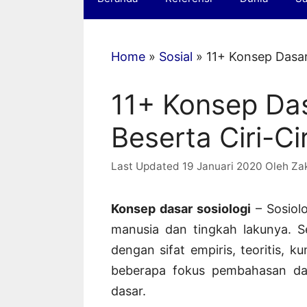
Home
»
Sosial
»
11+ Konsep Dasar 
11+ Konsep Das
Beserta Ciri-Ci
19 Januari 2020
Oleh
Za
Konsep dasar sosiologi
– Sosiol
manusia dan tingkah lakunya. Se
dengan sifat empiris, teoritis, ku
beberapa fokus pembahasan dal
dasar.