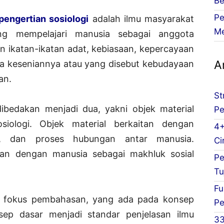
Be
Pe
pengertian sosiologi
adalah ilmu masyarakat
Me
ng mempelajari manusia sebagai anggota
 ikatan-ikatan adat, kebiasaan, kepercayaan
Ar
ta keseniannya atau yang disebut kebudayaan
an.
St
ibedakan menjadi dua, yakni objek material
Pe
siologi. Objek material berkaitan dengan
4+
ala, dan proses hubungan antar manusia.
Ci
tan dengan manusia sebagai makhluk sosial
Pe
Tu
Fu
pa fokus pembahasan, yang ada pada konsep
Pe
onsep dasar menjadi standar penjelasan ilmu
33