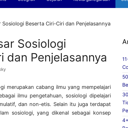
Sosiologi Beserta Ciri-Ciri dan Penjelasannya
ar Sosiologi
A
ri dan Penjelasannya
11
Co
kky
50
Be
ogi merupakan cabang ilmu yang mempelajari
30
bagai ilmu pengetahuan, sosiologi dipelajari
Ti
mulatif, dan non-etis. Selain itu juga terdapat
Pe
am sosiologi, yang dikenal sebagai konsep
4+