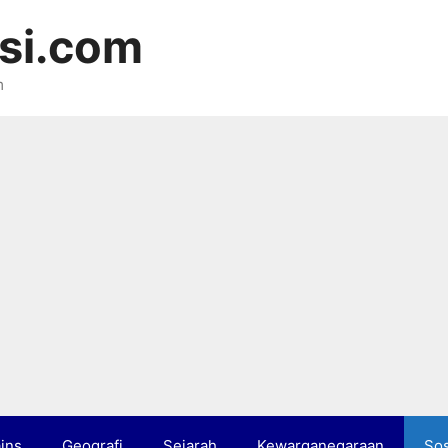
si.com
m
ins
Geografi
Sejarah
Kewarganegaraan
Sos