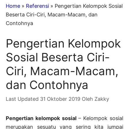
Home
»
Referensi
»
Pengertian Kelompok Sosial
Beserta Ciri-Ciri, Macam-Macam, dan
Contohnya
Pengertian Kelompok
Sosial Beserta Ciri-
Ciri, Macam-Macam,
dan Contohnya
31 Oktober 2019
Oleh
Zakky
Pengertian kelompok sosial
– Kelompok sosial
merupakan sesuatu yang sering kita jumpai