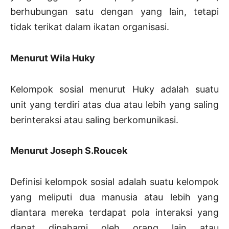
berhubungan satu dengan yang lain, tetapi
tidak terikat dalam ikatan organisasi.
Menurut Wila Huky
Kelompok sosial menurut Huky adalah suatu
unit yang terdiri atas dua atau lebih yang saling
berinteraksi atau saling berkomunikasi.
Menurut Joseph S.Roucek
Definisi kelompok sosial adalah suatu kelompok
yang meliputi dua manusia atau lebih yang
diantara mereka terdapat pola interaksi yang
dapat dipahami oleh orang lain atau