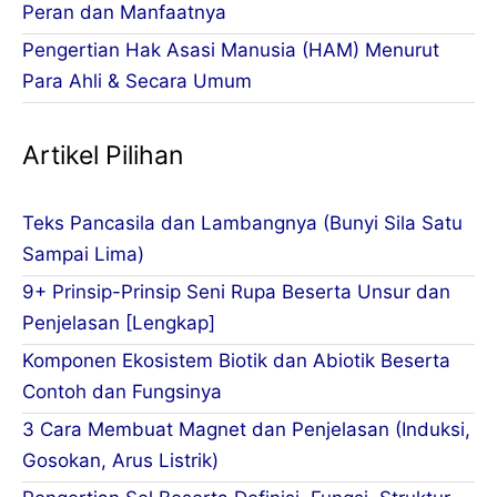
Peran dan Manfaatnya
Pengertian Hak Asasi Manusia (HAM) Menurut
Para Ahli & Secara Umum
Artikel Pilihan
Teks Pancasila dan Lambangnya (Bunyi Sila Satu
Sampai Lima)
9+ Prinsip-Prinsip Seni Rupa Beserta Unsur dan
Penjelasan [Lengkap]
Komponen Ekosistem Biotik dan Abiotik Beserta
Contoh dan Fungsinya
3 Cara Membuat Magnet dan Penjelasan (Induksi,
Gosokan, Arus Listrik)