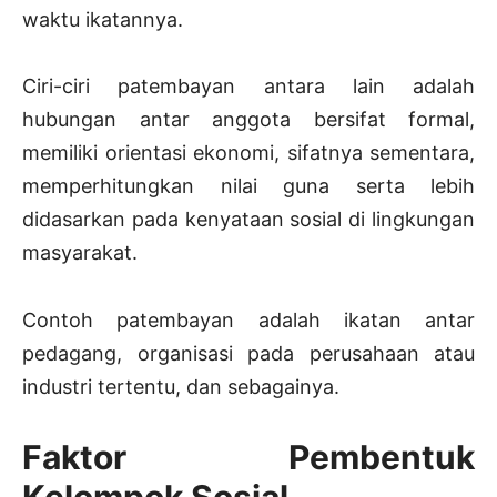
waktu ikatannya.
Ciri-ciri patembayan antara lain adalah
hubungan antar anggota bersifat formal,
memiliki orientasi ekonomi, sifatnya sementara,
memperhitungkan nilai guna serta lebih
didasarkan pada kenyataan sosial di lingkungan
masyarakat.
Contoh patembayan adalah ikatan antar
pedagang, organisasi pada perusahaan atau
industri tertentu, dan sebagainya.
Faktor Pembentuk