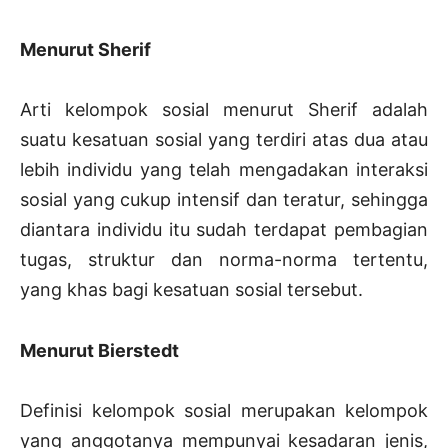
Menurut Sherif
Arti kelompok sosial menurut Sherif adalah
suatu kesatuan sosial yang terdiri atas dua atau
lebih individu yang telah mengadakan interaksi
sosial yang cukup intensif dan teratur, sehingga
diantara individu itu sudah terdapat pembagian
tugas, struktur dan norma-norma tertentu,
yang khas bagi kesatuan sosial tersebut.
Menurut Bierstedt
Definisi kelompok sosial merupakan kelompok
yang anggotanya mempunyai kesadaran jenis,