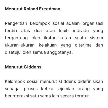
Menurut Roland Freedman
Pengertian kelompok sosial adalah organisasi
terdiri atas dua atau lebih individu yang
tergantung oleh ikatan-ikatan suatu sistem
ukuran-ukuran kelakuan yang diterima dan
disetujui oleh semua anggotanya.
Menurut Giddens
Kelompok sosial menurut Giddens didefinisikan
sebagai proses ketika sejumlah orang yang
berinteraksi satu sama lain secara teratur.