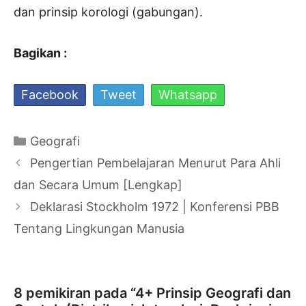
dan prinsip korologi (gabungan).
Bagikan :
Facebook
Tweet
Whatsapp
Kategori
Geografi
Navigasi
Pengertian Pembelajaran Menurut Para Ahli
Tulisan
dan Secara Umum [Lengkap]
Deklarasi Stockholm 1972 | Konferensi PBB
Tentang Lingkungan Manusia
8 pemikiran pada “4+ Prinsip Geografi dan