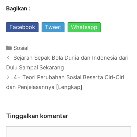
Bagikan :
Facebook
Tweet
Whatsapp
Kategori
Sosial
Navigasi
Sejarah Sepak Bola Dunia dan Indonesia dari
Tulisan
Dulu Sampai Sekarang
4+ Teori Perubahan Sosial Beserta Ciri-Ciri
dan Penjelasannya [Lengkap]
Tinggalkan komentar
Komentar