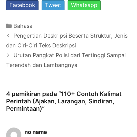
Facebook
Tweet
Whatsapp
Kategori
Bahasa
Navigasi
Pengertian Deskripsi Beserta Struktur, Jenis
Tulisan
dan Ciri-Ciri Teks Deskripsi
Urutan Pangkat Polisi dari Tertinggi Sampai
Terendah dan Lambangnya
4 pemikiran pada “110+ Contoh Kalimat
Perintah (Ajakan, Larangan, Sindiran,
Permintaan)”
no name