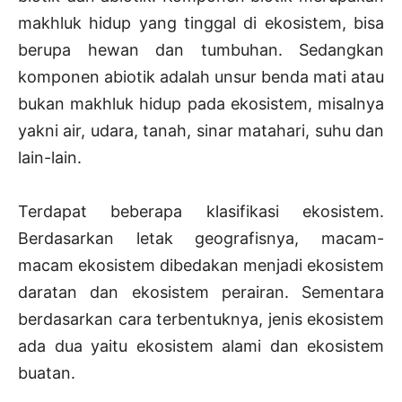
makhluk hidup yang tinggal di ekosistem, bisa
berupa hewan dan tumbuhan. Sedangkan
komponen abiotik adalah unsur benda mati atau
bukan makhluk hidup pada ekosistem, misalnya
yakni air, udara, tanah, sinar matahari, suhu dan
lain-lain.
Terdapat beberapa klasifikasi ekosistem.
Berdasarkan letak geografisnya, macam-
macam ekosistem dibedakan menjadi ekosistem
daratan dan ekosistem perairan. Sementara
berdasarkan cara terbentuknya, jenis ekosistem
ada dua yaitu ekosistem alami dan ekosistem
buatan.