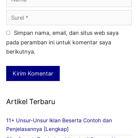
Surel
Simpan nama, email, dan situs web saya
pada peramban ini untuk komentar saya
berikutnya.
Artikel Terbaru
11+ Unsur-Unsur Iklan Beserta Contoh dan
Penjelasannya [Lengkap]