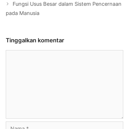
Fungsi Usus Besar dalam Sistem Pencernaan
pada Manusia
Tinggalkan komentar
Komentar
Nama