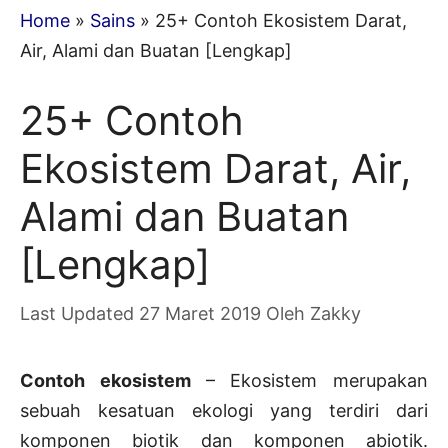
Home
»
Sains
»
25+ Contoh Ekosistem Darat,
Air, Alami dan Buatan [Lengkap]
25+ Contoh
Ekosistem Darat, Air,
Alami dan Buatan
[Lengkap]
27 Maret 2019
Oleh
Zakky
Contoh ekosistem
– Ekosistem merupakan
sebuah kesatuan ekologi yang terdiri dari
komponen biotik dan komponen abiotik.