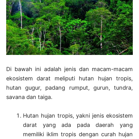
Di bawah ini adalah jenis dan macam-macam
ekosistem darat meliputi hutan hujan tropis,
hutan gugur, padang rumput, gurun, tundra,
savana dan taiga.
Hutan hujan tropis, yakni jenis ekosistem
darat yang ada pada daerah yang
memiliki iklim tropis dengan curah hujan