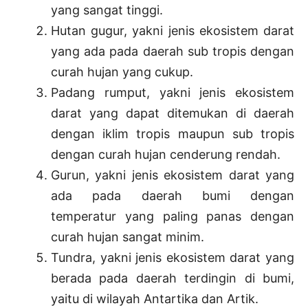
yang sangat tinggi.
Hutan gugur, yakni jenis ekosistem darat
yang ada pada daerah sub tropis dengan
curah hujan yang cukup.
Padang rumput, yakni jenis ekosistem
darat yang dapat ditemukan di daerah
dengan iklim tropis maupun sub tropis
dengan curah hujan cenderung rendah.
Gurun, yakni jenis ekosistem darat yang
ada pada daerah bumi dengan
temperatur yang paling panas dengan
curah hujan sangat minim.
Tundra, yakni jenis ekosistem darat yang
berada pada daerah terdingin di bumi,
yaitu di wilayah Antartika dan Artik.