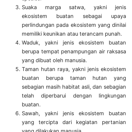
Suaka marga satwa, yakni jenis
ekosistem buatan sebagai upaya
perlindungan pada ekosistem yang dinilai
memiliki keunikan atau terancam punah.
Waduk, yakni jenis ekosistem buatan
berupa tempat penampungan air raksasa
yang dibuat oleh manusia.
Taman hutan raya, yakni jenis ekosistem
buatan berupa taman hutan yang
sebagian masih habitat asli, dan sebagian
telah diperbarui dengan lingkungan
buatan.
Sawah, yakni jenis ekosistem buatan
yang tercipta dari kegiatan pertanian
yang dilakukan manusia.