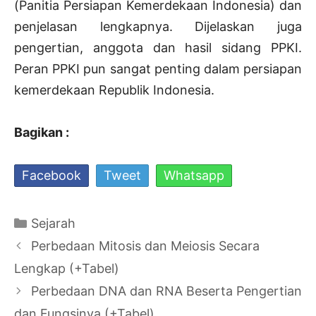
(Panitia Persiapan Kemerdekaan Indonesia) dan
penjelasan lengkapnya. Dijelaskan juga
pengertian, anggota dan hasil sidang PPKI.
Peran PPKI pun sangat penting dalam persiapan
kemerdekaan Republik Indonesia.
Bagikan :
Facebook
Tweet
Whatsapp
Kategori
Sejarah
Navigasi
Perbedaan Mitosis dan Meiosis Secara
Tulisan
Lengkap (+Tabel)
Perbedaan DNA dan RNA Beserta Pengertian
dan Fungsinya (+Tabel)