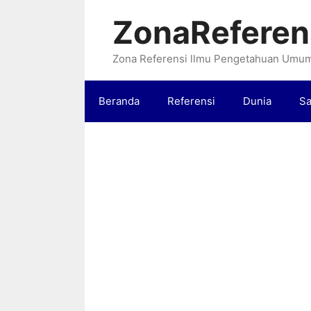
Langsung
ZonaReferen
ke
isi
Zona Referensi llmu Pengetahuan Umu
Beranda
Referensi
Dunia
Sa