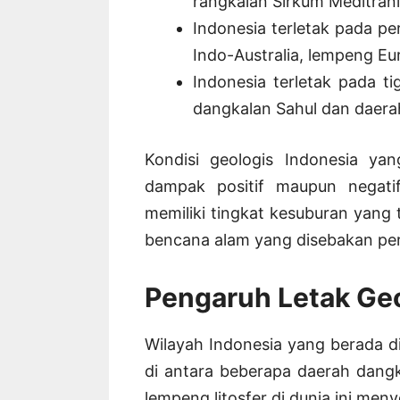
rangkaian Sirkum Meditrani
Indonesia terletak pada pe
Indo-Australia, lempeng Eu
Indonesia terletak pada t
dangkalan Sahul dan daerah
Kondisi geologis Indonesia yan
dampak positif maupun negati
memiliki tingkat kesuburan yang t
bencana alam yang disebakan peri
Pengaruh Letak Geo
Wilayah Indonesia yang berada d
di antara beberapa daerah dangk
lempeng litosfer di dunia ini me