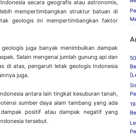
Be
Indonesia secara geografis atau astronomis,
Pe
s lebih mempertimbangkan struktur batuan di
Me
 letak geologis ini mempertimbangkan faktor
Ar
a geologis juga banyak menimbulkan dampak
aspek. Selain mengenai jumlah gunung api dan
50
 di atas, pengaruh letak geologis Indonesia
Be
[L
innya juga.
Si
ndonesia antara lain tingkat kesuburan tanah,
Pe
potensi sumber daya alam tambang yang ada
19
t dampak positif atau dampak negatif yang
Be
Indonesia tersebut.
Le
Pe