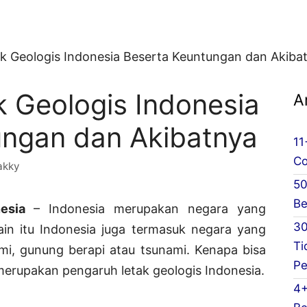
k Geologis Indonesia Beserta Keuntungan dan Akiba
 Geologis Indonesia
A
ungan dan Akibatnya
11
Co
akky
50
Be
nesia
– Indonesia merupakan negara yang
30
ain itu Indonesia juga termasuk negara yang
Ti
i, gunung berapi atau tsunami. Kenapa bisa
Pe
merupakan pengaruh letak geologis Indonesia.
4+