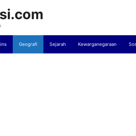
si.com
m
ins
Geografi
Sejarah
Kewarganegaraan
Sos