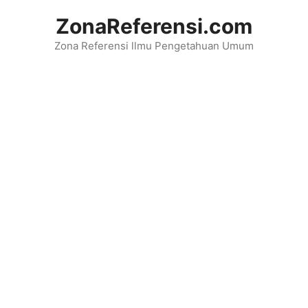
Langsung
ZonaReferensi.com
ke
Zona Referensi llmu Pengetahuan Umum
isi