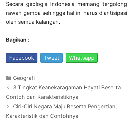
Secara geologis Indonesia memang tergolong
rawan gempa sehingga hal ini harus diantisipasi
oleh semua kalangan.
Bagikan :
Facebook
Tweet
Whatsapp
Kategori
Geografi
Navigasi
3 Tingkat Keanekaragaman Hayati Beserta
Tulisan
Contoh dan Karakteristiknya
Ciri-Ciri Negara Maju Beserta Pengertian,
Karakteristik dan Contohnya