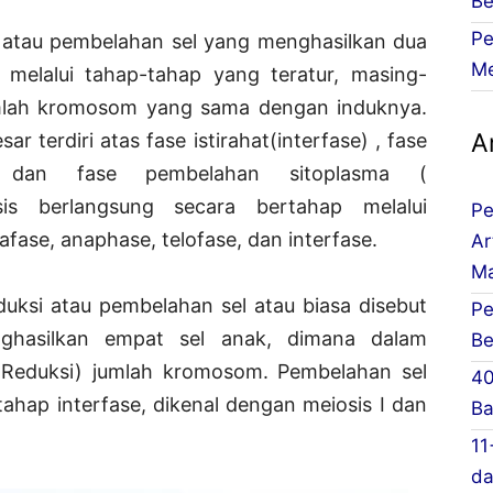
Be
Pe
si atau pembelahan sel yang menghasilkan dua
Me
melalui tahap-tahap yang teratur, masing-
mlah kromosom yang sama dengan induknya.
Ar
r terdiri atas fase istirahat(interfase) , fase
is) dan fase pembelahan sitoplasma (
osis berlangsung secara bertahap melalui
Pe
afase, anaphase, telofase, dan interfase.
Ar
Ma
uksi atau pembelahan sel atau biasa disebut
Pe
ghasilkan empat sel anak, dimana dalam
Be
(Reduksi) jumlah kromosom. Pembelahan sel
40
tahap interfase, dikenal dengan meiosis I dan
Ba
11
da