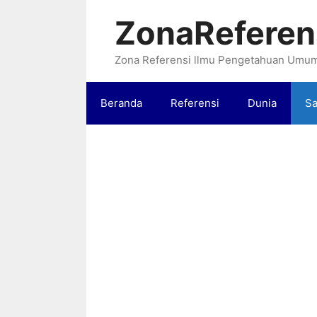
Langsung
ZonaReferen
ke
isi
Zona Referensi llmu Pengetahuan Umu
Beranda
Referensi
Dunia
Sa