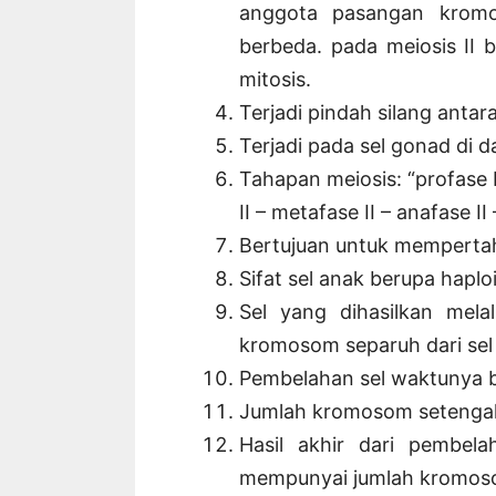
anggota pasangan kromo
berbeda. pada meiosis II 
mitosis.
Terjadi pindah silang ant
Terjadi pada sel gonad di d
Tahapan meiosis: “profase I 
II – metafase II – anafase II 
Bertujuan untuk mempertah
Sifat sel anak berupa haplo
Sel yang dihasilkan mel
kromosom separuh dari sel
Pembelahan sel waktunya b
Jumlah kromosom setengah 
Hasil akhir dari pembel
mempunyai jumlah kromosom