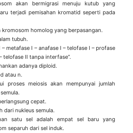
som akan bermigrasi menuju kutub yang
baru terjadi pemisahan kromatid seperti pada
ara kromosom homolog yang berpasangan.
alam tubuh.
– metafase I – anafase I – telofase I – profase
– telofase II tanpa interfase”.
ankan adanya diploid.
id atau n.
alui proses meiosis akan mempunyai jumlah
 semula.
erlangsung cepat.
dari nukleus semula.
ahan satu sel adalah empat sel baru yang
 separuh dari sel induk.