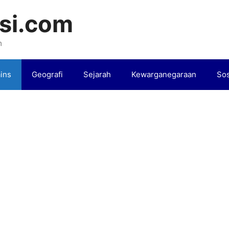
si.com
m
ins
Geografi
Sejarah
Kewarganegaraan
Sos