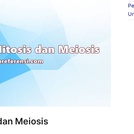
Pe
Un
dan Meiosis