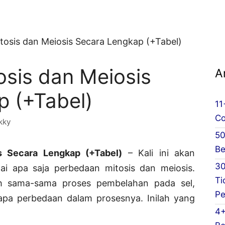
tosis dan Meiosis Secara Lengkap (+Tabel)
sis dan Meiosis
A
p (+Tabel)
11
Co
kky
50
Be
s Secara Lengkap (+Tabel)
– Kali ini akan
30
i apa saja perbedaan mitosis dan meiosis.
Ti
ah sama-sama proses pembelahan pada sel,
Pe
pa perbedaan dalam prosesnya. Inilah yang
4+