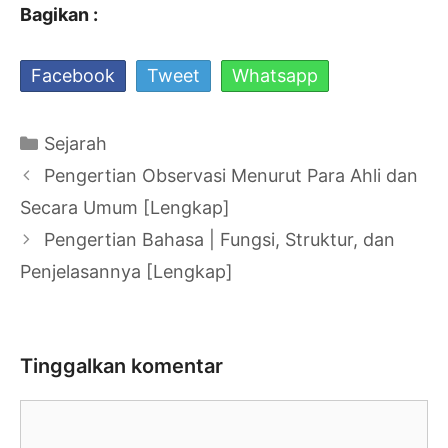
Bagikan :
Facebook
Tweet
Whatsapp
Kategori
Sejarah
Navigasi
Pengertian Observasi Menurut Para Ahli dan
Tulisan
Secara Umum [Lengkap]
Pengertian Bahasa | Fungsi, Struktur, dan
Penjelasannya [Lengkap]
Tinggalkan komentar
Komentar