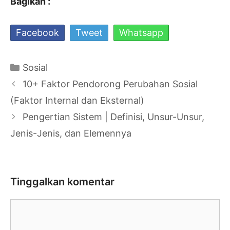
Bagikan :
Facebook
Tweet
Whatsapp
Kategori
Sosial
Navigasi
10+ Faktor Pendorong Perubahan Sosial
Tulisan
(Faktor Internal dan Eksternal)
Pengertian Sistem | Definisi, Unsur-Unsur,
Jenis-Jenis, dan Elemennya
Tinggalkan komentar
Komentar