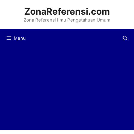
Langsung
ZonaReferensi.com
ke
Zona Referensi llmu Pengetahuan Umum
isi
Menu