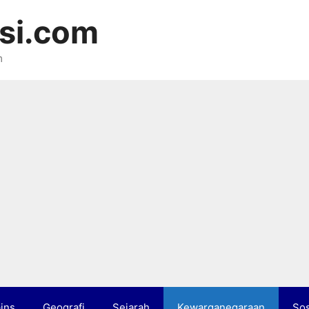
si.com
m
ins
Geografi
Sejarah
Kewarganegaraan
Sos