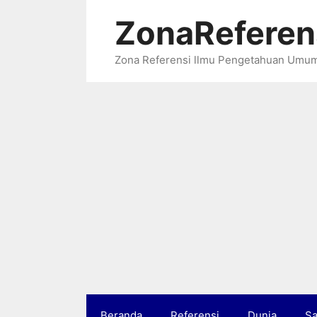
Langsung
ZonaReferen
ke
isi
Zona Referensi llmu Pengetahuan Umu
Beranda
Referensi
Dunia
Sa