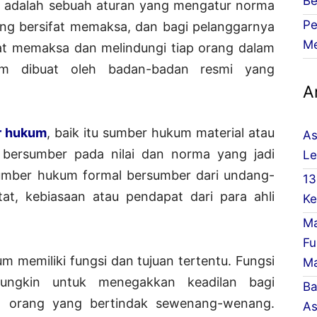
Be
m
adalah sebuah aturan yang mengatur norma
Pe
ang bersifat memaksa, dan bagi pelanggarnya
Me
fat memaksa dan melindungi tiap orang dalam
kum dibuat oleh badan-badan resmi yang
Ar
 hukum
, baik itu sumber hukum material atau
As
 bersumber pada nilai dan norma yang jadi
Le
mber hukum formal bersumber dari undang-
13
at, kebiasaan atau pendapat dari para ahli
Ke
Ma
Fu
 memiliki fungsi dan tujuan tertentu. Fungsi
Ma
ngkin untuk menegakkan keadilan bagi
Ba
da orang yang bertindak sewenang-wenang.
As