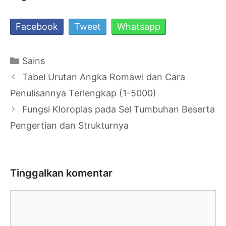
Facebook
Tweet
Whatsapp
Kategori
Sains
Navigasi
Tabel Urutan Angka Romawi dan Cara
Tulisan
Penulisannya Terlengkap (1-5000)
Fungsi Kloroplas pada Sel Tumbuhan Beserta
Pengertian dan Strukturnya
Tinggalkan komentar
Komentar