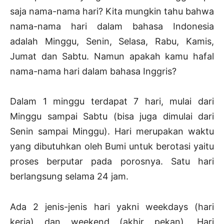
saja nama-nama hari? Kita mungkin tahu bahwa
nama-nama hari dalam bahasa Indonesia
adalah Minggu, Senin, Selasa, Rabu, Kamis,
Jumat dan Sabtu. Namun apakah kamu hafal
nama-nama hari dalam bahasa Inggris?
Dalam 1 minggu terdapat 7 hari, mulai dari
Minggu sampai Sabtu (bisa juga dimulai dari
Senin sampai Minggu). Hari merupakan waktu
yang dibutuhkan oleh Bumi untuk berotasi yaitu
proses berputar pada porosnya. Satu hari
berlangsung selama 24 jam.
Ada 2 jenis-jenis hari yakni weekdays (hari
kerja) dan weekend (akhir pekan). Hari