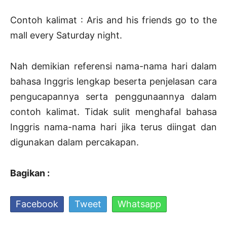
Contoh kalimat : Aris and his friends go to the
mall every Saturday night.
Nah demikian referensi nama-nama hari dalam
bahasa Inggris lengkap beserta penjelasan cara
pengucapannya serta penggunaannya dalam
contoh kalimat. Tidak sulit menghafal bahasa
Inggris nama-nama hari jika terus diingat dan
digunakan dalam percakapan.
Bagikan :
Facebook
Tweet
Whatsapp