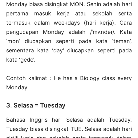
Monday biasa disingkat MON. Senin adalah hari
pertama masuk kerja atau sekolah serta
termasuk dalam weekdays (hari kerja). Cara
pengucapan Monday adalah /ˈmʌndeɪ/. Kata
‘mon’ diucapkan seperti pada kata ‘teman’,
sementara kata ‘day’ diucapkan seperti pada
kata ‘gede’.
Contoh kalimat : He has a Biology class every
Monday.
3. Selasa = Tuesday
Bahasa Inggris hari Selasa adalah Tuesday.
Tuesday biasa disingkat TUE. Selasa adalah hari