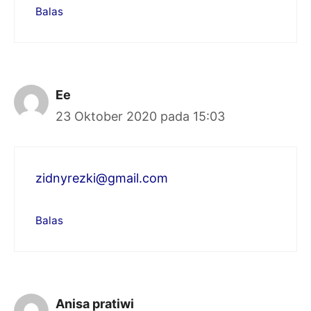
Balas
Ee
23 Oktober 2020 pada 15:03
zidnyrezki@gmail.com
Balas
Anisa pratiwi