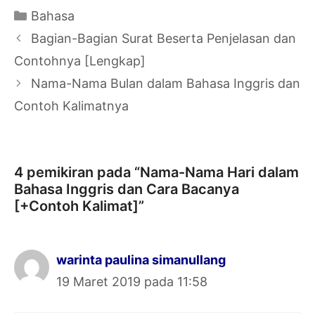
Kategori
Bahasa
Navigasi
Bagian-Bagian Surat Beserta Penjelasan dan
Tulisan
Contohnya [Lengkap]
Nama-Nama Bulan dalam Bahasa Inggris dan
Contoh Kalimatnya
4 pemikiran pada “Nama-Nama Hari dalam
Bahasa Inggris dan Cara Bacanya
[+Contoh Kalimat]”
warinta paulina simanullang
19 Maret 2019 pada 11:58