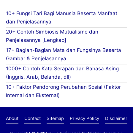
10+ Fungsi Tari Bagi Manusia Beserta Manfaat
dan Penjelasannya
20+ Contoh Simbiosis Mutualisme dan
Penjelasannya [Lengkap]
17+ Bagian-Bagian Mata dan Fungsinya Beserta
Gambar & Penjelasannya
1000+ Contoh Kata Serapan dari Bahasa Asing
(Inggris, Arab, Belanda, dll)
10+ Faktor Pendorong Perubahan Sosial (Faktor
Internal dan Eksternal)
About
Contact
Sitemap
Privacy Policy
Disclaimer