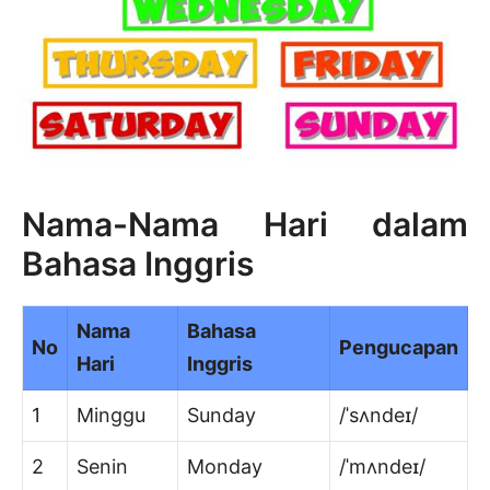
Nama-Nama Hari dalam
Bahasa Inggris
Nama
Bahasa
No
Pengucapan
Hari
Inggris
1
Minggu
Sunday
/ˈsʌndeɪ/
2
Senin
Monday
/ˈmʌndeɪ/