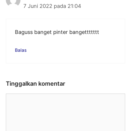
7 Juni 2022 pada 21:04
Baguss banget pinter bangettttttt
Balas
Tinggalkan komentar
Komentar