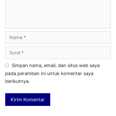
Nama
Surel
Simpan nama, email, dan situs web saya
pada peramban ini untuk komentar saya
berikutnya.