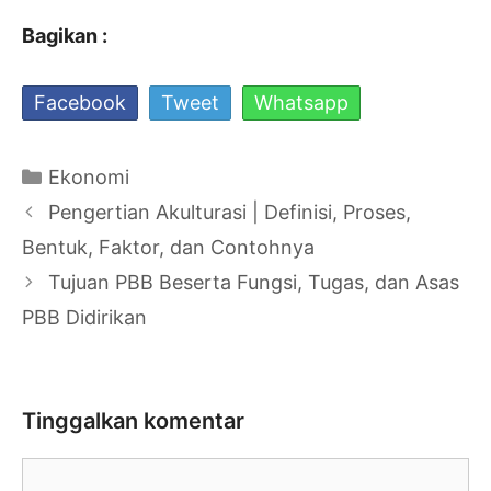
Bagikan :
Facebook
Tweet
Whatsapp
Kategori
Ekonomi
Navigasi
Pengertian Akulturasi | Definisi, Proses,
Tulisan
Bentuk, Faktor, dan Contohnya
Tujuan PBB Beserta Fungsi, Tugas, dan Asas
PBB Didirikan
Tinggalkan komentar
Komentar