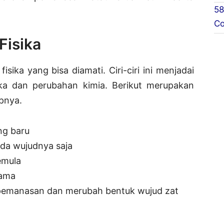
58
Co
Fisika
isika yang bisa diamati. Ciri-ciri ini menjadai
ka dan perubahan kimia. Berikut merupakan
apnya.
ng baru
ada wujudnya saja
emula
sama
s pemanasan dan merubah bentuk wujud zat