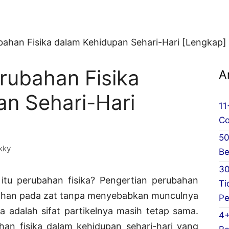
ahan Fisika dalam Kehidupan Sehari-Hari [Lengkap]
rubahan Fisika
A
n Sehari-Hari
11
Co
50
kky
Be
30
itu perubahan fisika? Pengertian perubahan
Ti
bahan pada zat tanpa menyebabkan munculnya
Pe
ika adalah sifat partikelnya masih tetap sama.
4+
an fisika dalam kehidupan sehari-hari yang