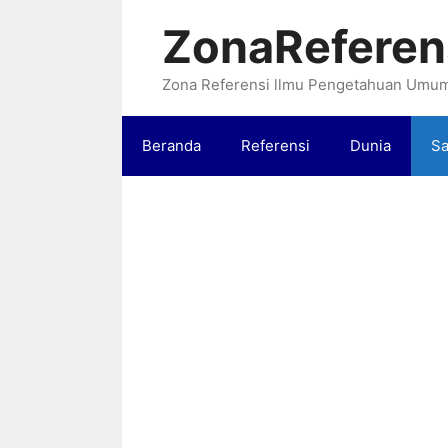
Langsung
ZonaReferen
ke
isi
Zona Referensi llmu Pengetahuan Umu
Beranda
Referensi
Dunia
Sa