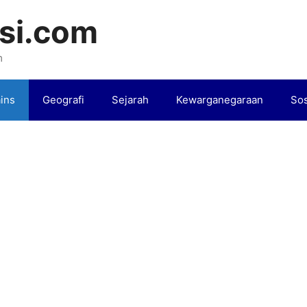
si.com
m
ins
Geografi
Sejarah
Kewarganegaraan
Sos