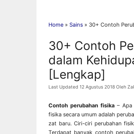
Home
»
Sains
»
30+ Contoh Perub
30+ Contoh Pe
dalam Kehidupa
[Lengkap]
12 Agustus 2018
Oleh
Za
Contoh perubahan fisika
– Apa 
fisika secara umum adalah peru
zat baru. Ciri-ciri perubahan fis
Terdapat banyak contoh perubah