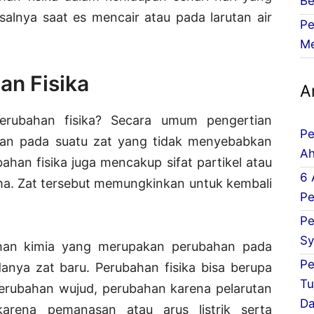
Be
misalnya saat es mencair atau pada larutan air
Pe
Me
an Fisika
Ar
rubahan fisika? Secara umum pengertian
Pe
han pada suatu zat yang tidak menyebabkan
Ah
ubahan fisika juga mencakup sifat partikel atau
6 
ma. Zat tersebut memungkinkan untuk kembali
Pe
Pe
Sy
ahan kimia yang merupakan perubahan pada
Pe
nya zat baru. Perubahan fisika bisa berupa
Tu
erubahan wujud, perubahan karena pelarutan
Da
arena pemanasan atau arus listrik serta