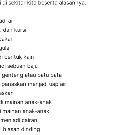
 di sekitar kita beserta alasannya.
di air
 dan kursi
ibakar
gula
i bentuk kain
adi sebuah baju
i genteng atau batu bata
ipanaskan menjadi uap air
askan
adi mainan anak-anak
di mainan anak-anak
menjadi cairan
i hiasan dinding